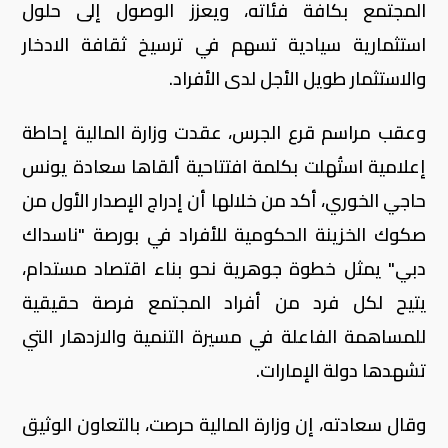
المجتمع بكافة فئاته، ويعزز الوصول إلى حلول
استثمارية سيادية تسهم في ترسيخ ثقافة الادخار
والاستثمار طويل الأجل لدى الأفراد.
وعقب مراسم قرع الجرس، عقدت وزارة المالية إحاطة
إعلامية استُهلت بكلمة افتتاحية ألقاها سعادة يونس
حاجي الخوري، أكد من خلالها أن إدراج الإصدار الأول من
صكوك الخزينة الحكومية للأفراد في بورصة "ناسداك
دبي" يمثل خطوة جوهرية نحو بناء اقتصاد مستدام،
يتيح لكل فرد من أفراد المجتمع فرصة حقيقية
للمساهمة الفاعلة في مسيرة التنمية والازدهار التي
تشهدها دولة الإمارات.
وقال سعادته، إن وزارة المالية حرصت، بالتعاون الوثيق