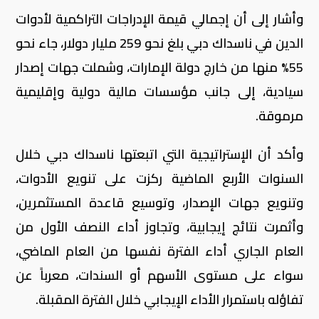
وأشار إلى أن إجمالي قيمة الإدراجات التراكمية لأدوات
الدين في ناسداك دبي بلغ نحو 259 مليار دولار، جاء نحو
55% منها من خارج دولة الإمارات، وشملت جهات إصدار
سيادية، إلى جانب مؤسسات مالية دولية وإقليمية
مرموقة.
وأكد أن الإستراتيجية التي اتبعتها ناسداك دبي خلال
السنوات الأربع الماضية ركزت على تنويع الأدوات،
وتنويع جهات الإصدار، وتوسيع قاعدة المستثمرين،
وأثمرت نتائج إيجابية، وتجاوز أداء النصف الأول من
العام الجاري أداء الفترة نفسها من العام الماضي،
سواء على مستوى الأسهم أو السندات، معرباً عن
تفاؤله باستمرار الأداء الإيجابي خلال الفترة المقبلة.