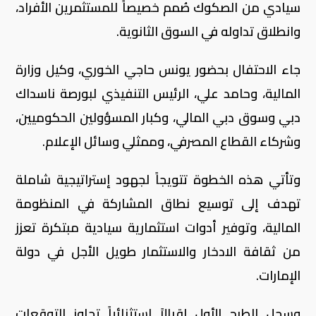
سيادي من الصكوك صُمم خصيصاً للمستثمرين الأفراد،
وانطلاق تداوله في السوق الثانوية.
جاء الاحتفال بحضور يونس حاجي الخوري، وكيل وزارة
المالية، وحامد علي، الرئيس التنفيذي لبورصة ناسداك
دبي وسوق دبي المالي، وكبار المسؤولين الحكوميين،
وشركاء القطاع المصرفي، وممثلي وسائل الإعلام.
وتأتي هذه الخطوة تتويجاً لجهود إستراتيجية شاملة
تهدف إلى توسيع نطاق المشاركة في المنظومة
المالية، وتوفير أدوات استثمارية سيادية مبتكرة تعزز
من ثقافة الادخار والاستثمار طويل الأجل في دولة
الإمارات.
وسجل الطرح الأول إقبالاً استثنائياً تجاوز التوقعات