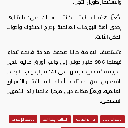
والاستثمار طويل الأجل.
وتُعزّز هذه الخطوة مكانة "ناسداك دبي" باعتبارها
إحدى أهمّ البورصات العالمية لإدراج الصكوك وأدوات
الدخل الثابت.
وتستضيف البورصة حالياً صكوكاً مدرجة قائمة تتجاوز
قيمتها 98.6 مليار دولار، إلى جانب أوراق مالية للدين
مدرجة قائمة تزيد قيمتها على 141 مليار دولار، ما يدعم
المُصدرين من مختلف أنحاء المنطقة والأسواق
العالمية، ويعزّز مكانة دبي مركزاً عالمياً رائداً للتمويل
الإسلامي.
ناسداك دبي
وزارة المالية
المالية الإماراتية
بروصة الإمارات