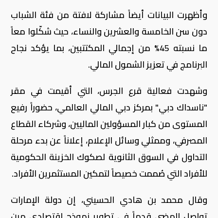
وأظهرت البيانات أيضاً مشاركة لافتة من فئة الشباب
دون سن الخامسة والعشرين والنساء، حيث شكّلوا معاً
ما نسبته 45% من إجمالي المكتتبين، بما يؤكد نجاح
البرنامج في تعزيز الشمول المالي.
وشهدت فعالية قرع الجرس، التي أقيمت في مقر
"ناسداك دبي" بمركز دبي المالي العالمي، حضوراً رفيع
المستوى من كبار المسؤولين الماليين، وشركاء القطاع
المصرفي، وممثلي وسائل الإعلام، إعلاناً عن بدء مرحلة
التداول في السوق الثانوية لصكوك الخزينة الحكومية
للأفراد التي صُممت خصيصاً لتمكين المستثمرين الأفراد.
وقال محمد بن هادي الحسيني، إن دولة الإمارات
تواصل المضي قدماً في تطوير نموذج اقتصادي مرن