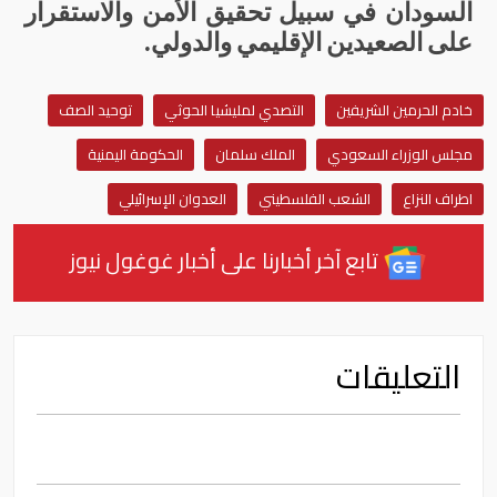
السودان
في
سبيل
تحقيق
الأمن
والاستقرار
على
الصعيدين
الإقليمي
والدولي
.
خادم الحرمين الشريفين
التصدي لمليشيا الحوثي
توحيد الصف
مجلس الوزراء السعودي
الملك سلمان
الحكومة اليمنية
اطراف النزاع
الشعب الفلسطيني
العدوان الإسرائيلي
تابع آخر أخبارنا على أخبار غوغول نيوز
التعليقات