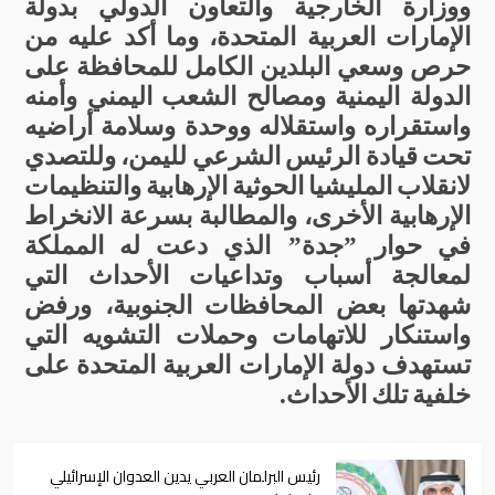
ووزارة
الخارجية
والتعاون
الدولي
بدولة
الإمارات
العربية
المتحدة،
وما
أكد
عليه
من
حرص
وسعي
البلدين
الكامل
للمحافظة
على
الدولة
اليمنية
ومصالح
الشعب
اليمني
وأمنه
واستقراره
واستقلاله
ووحدة
وسلامة
أراضيه
تحت
قيادة
الرئيس
الشرعي
لليمن،
وللتصدي
لانقلاب
المليشيا
الحوثية
الإرهابية
والتنظيمات
الإرهابية
الأخرى،
والمطالبة
بسرعة
الانخراط
في
حوار
”
جدة
”
الذي
دعت
له
المملكة
لمعالجة
أسباب
وتداعيات
الأحداث
التي
شهدتها
بعض
المحافظات
الجنوبية،
ورفض
واستنكار
للاتهامات
وحملات
التشويه
التي
تستهدف
دولة
الإمارات
العربية
المتحدة
على
خلفية
تلك
الأحداث
.
رئيس البرلمان العربي يدين العدوان الإسرائيلي