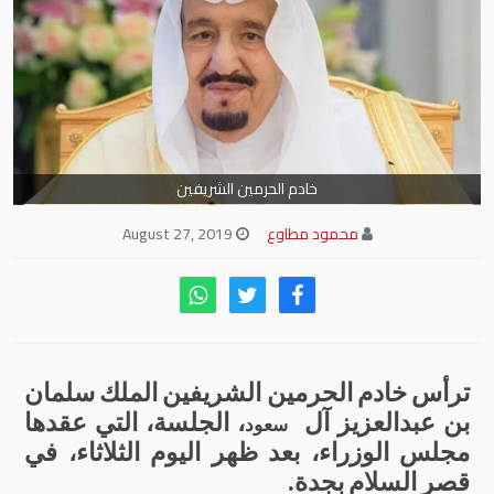
خادم الحرمين الشريفين
محمود مطاوع
August 27, 2019
ترأس
خادم
الحرمين
الشريفين
الملك
سلمان
بن
عبدالعزيز
آل
،
الجلسة،
التي
عقدها
سعود
مجلس
الوزراء،
بعد
ظهر
اليوم
الثلاثاء،
في
قصر
السلام
بجدة
.