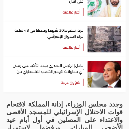
على لبنان
أخبار عالمية
غزة: سقوط 20 شهيدا ومصابا في 48 ساعة
جراء العدوان الإسرائيلي
أخبار عالمية
عاجل| الرئيس المصري يجدد التأكيد على رفض
أي محاولات لتهجير الشعب الفلسطيني من
أرضه
شؤون عربية
وجدد
مجلس
الوزراء،
إدانة
المملكة
لاقتحام
قوات
الاحتلال
الإسرائيلي
للمسجد
الأقصى
والاعتداء
على
المصلين
في
أول
أيام
عيد
الأضحى
المبارك،
ورفضها
لاستمرار