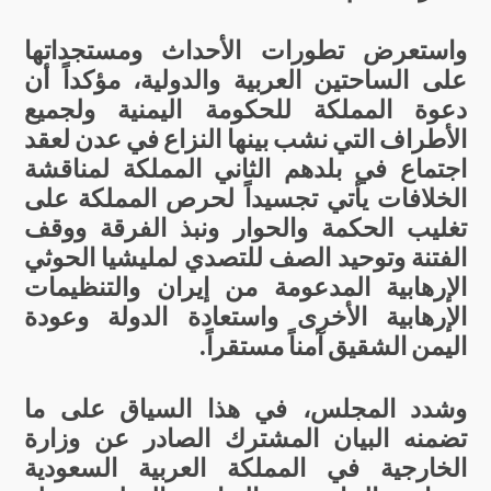
واستعرض
تطورات
الأحداث
ومستجداتها
على
الساحتين
العربية
والدولية،
مؤكداً
أن
دعوة
المملكة
للحكومة
اليمنية
ولجميع
الأطراف
التي
نشب
بينها
النزاع
في
عدن
لعقد
اجتماع
في
بلدهم
الثاني
المملكة
لمناقشة
الخلافات
يأتي
تجسيداً
لحرص
المملكة
على
تغليب
الحكمة
والحوار
ونبذ
الفرقة
ووقف
الفتنة
وتوحيد
الصف
للتصدي
لمليشيا
الحوثي
الإرهابية
المدعومة
من
إيران
والتنظيمات
الإرهابية
الأخرى
واستعادة
الدولة
وعودة
اليمن
الشقيق
آمناً
مستقراً
.
وشدد
المجلس،
في
هذا
السياق
على
ما
تضمنه
البيان
المشترك
الصادر
عن
وزارة
الخارجية
في
المملكة
العربية
السعودية