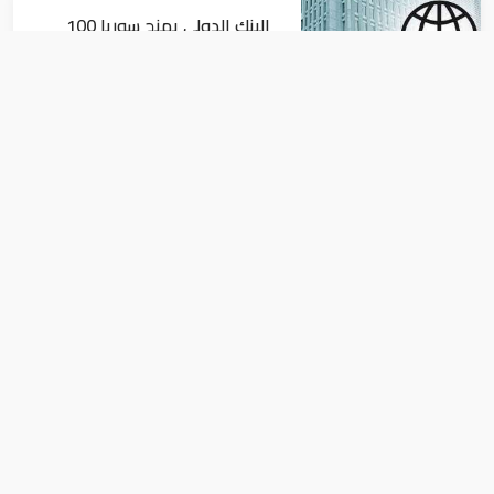
البنك الدولي يمنح سوريا 100
مليون دولار
اقتصاد
البيئة: خلو أسواق الإمارات من
منتجات الخس المرتبطة بتفشي
داء السيكلوسبورا
اقتصاد
بحضور رؤساء وملوك.. مصر تستعد لحفل
افتتاح المتحف المصرى الكبير