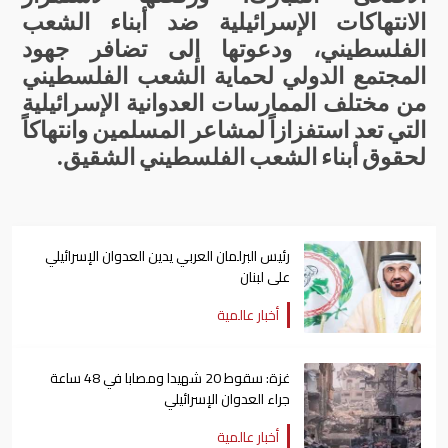
الانتهاكات
الإسرائيلية
ضد
أبناء
الشعب
الفلسطيني،
ودعوتها
إلى
تضافر
جهود
المجتمع
الدولي
لحماية
الشعب
الفلسطيني
من
مختلف
الممارسات
العدوانية
الإسرائيلية
التي
تعد
استفزازاً
لمشاعر
المسلمين
وانتهاكاً
لحقوق
أبناء
الشعب
الفلسطيني
الشقيق
.
رئيس البرلمان العربي يدين العدوان الإسرائيلي
على لبنان
أخبار عالمية
غزة: سقوط 20 شهيدا ومصابا في 48 ساعة
جراء العدوان الإسرائيلي
أخبار عالمية