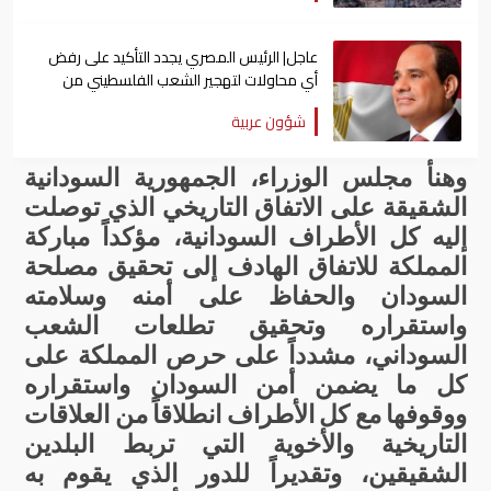
عاجل| الرئيس المصري يجدد التأكيد على رفض
أي محاولات لتهجير الشعب الفلسطيني من
أرضه
شؤون عربية
وهنأ
مجلس
الوزراء،
الجمهورية
السودانية
الشقيقة
على
الاتفاق
التاريخي
الذي
توصلت
إليه
كل
الأطراف
السودانية،
مؤكداً
مباركة
المملكة
للاتفاق
الهادف
إلى
تحقيق
مصلحة
السودان
والحفاظ
على
أمنه
وسلامته
واستقراره
وتحقيق
تطلعات
الشعب
السوداني،
مشدداً
على
حرص
المملكة
على
كل
ما
يضمن
أمن
السودان
واستقراره
ووقوفها
مع
كل
الأطراف
انطلاقاً
من
العلاقات
التاريخية
والأخوية
التي
تربط
البلدين
الشقيقين،
وتقديراً
للدور
الذي
يقوم
به