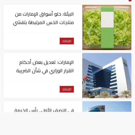
البيئة: خلو أسواق الإمارات من
منتجات الخس المرتبطة بتفشي
داء السيكلوسبورا
اقتصاد
الإمارات: تعديل بعض أحكام
القرار الوزاري في شأن الضريبة
على الشركات والأعمال
اقتصاد
في النصف الأول.. رأس الخيمة
تجذب استثمارات تتجاوز 771
مليون درهم