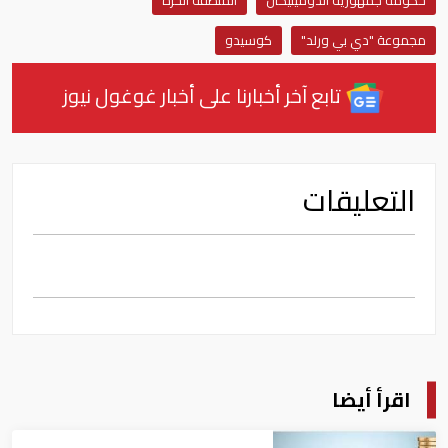
حكومة جمهورية الدومينيكان
المنطقة الحرة
مجموعة "دي بي ورلد"
كوسيدو
تابع آخر أخبارنا على أخبار غوغول نيوز
التعليقات
اقرأ أيضا