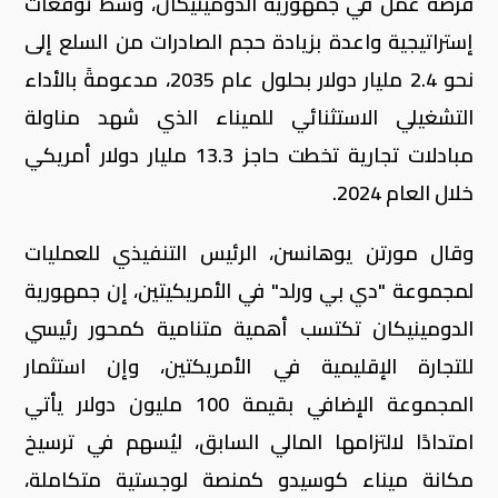
فرصة عمل في جمهورية الدومينيكان، وسط توقعات
إستراتيجية واعدة بزيادة حجم الصادرات من السلع إلى
نحو 2.4 مليار دولار بحلول عام 2035، مدعومةً بالأداء
التشغيلي الاستثنائي للميناء الذي شهد مناولة
مبادلات تجارية تخطت حاجز 13.3 مليار دولار أمريكي
خلال العام 2024.
وقال مورتن يوهانسن، الرئيس التنفيذي للعمليات
لمجموعة "دي بي ورلد" في الأمريكيتين، إن جمهورية
الدومينيكان تكتسب أهمية متنامية كمحور رئيسي
للتجارة الإقليمية في الأمريكتين، وإن استثمار
المجموعة الإضافي بقيمة 100 مليون دولار يأتي
امتدادًا لالتزامها المالي السابق، ليُسهم في ترسيخ
مكانة ميناء كوسيدو كمنصة لوجستية متكاملة،