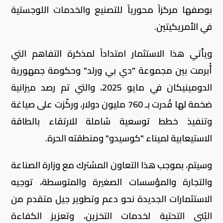
بوصفها مركزاً محورياً للتصنيع والخدمات اللوجستية
في الأمريكيتين.
ويأتي هذا الاستثمار امتداداً لمذكرة التفاهم التي
أُبرمت بين مجموعة "دي بي ورلد" وحكومة جمهورية
الدومينيكان في مايو 2025، والتي تم رصد ميزانية
ضخمة لها قُدرت بـ 760 مليون دولار، وركّزت على صياغة
وتنفيذ خطط توسعية شاملة للارتقاء بالطاقة
الاستيعابية لميناء "كوسيدو" ومنطقته الحرة.
وسيتم، بموجب هذا التعاون المشترك مع وزارة الصناعة
والتجارة والمؤسسات الصغيرة والمتوسطة، توجيه
الاستثمارات الجديدة نحو دعم وتطوير جيل متقدم من
البُنى التحتية لخدمات التخزين، وتعزيز الكفاءة