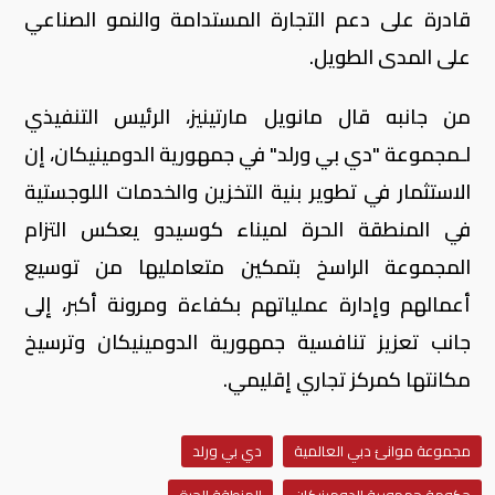
قادرة على دعم التجارة المستدامة والنمو الصناعي
على المدى الطويل.
من جانبه قال مانويل مارتينيز، الرئيس التنفيذي
لـمجموعة "دي بي ورلد" في جمهورية الدومينيكان، إن
الاستثمار في تطوير بنية التخزين والخدمات اللوجستية
في المنطقة الحرة لميناء كوسيدو يعكس التزام
المجموعة الراسخ بتمكين متعامليها من توسيع
أعمالهم وإدارة عملياتهم بكفاءة ومرونة أكبر، إلى
جانب تعزيز تنافسية جمهورية الدومينيكان وترسيخ
مكانتها كمركز تجاري إقليمي.
مجموعة موانئ دبي العالمية
دي بي ورلد