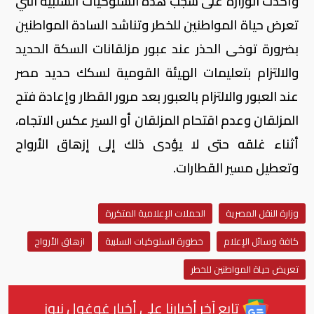
وأكدت الوزارة على شجب هذه السلوكيات السلبية التي
تعرض حياة المواطنين للخطر وتناشد السادة المواطنين
بضرورة توخى الحذر عند عبور مزلقانات السكة الحديد
والالتزام بتعليمات الهيئة القومية لسكك حديد مصر
عند العبور والالتزام بالعبور بعد مرور القطار وإعادة فتح
المزلقان وعدم اقتحام المزلقان أو السير عكس الاتجاه،
أثناء غلقه حتى لا يؤدى ذلك إلى إزهاق الأرواح
وتعطيل مسير القطارات.
وزارة النقل المصرية
الحملات الإعلامية المتكررة
كافة وسائل الإعلام
خطورة السلوكيات السلبية
ازهاق الأرواح
تعريض حياة المواطنين للخطر
تابع آخر أخبارنا على أخبار غوغول نيوز