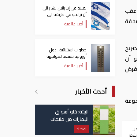
تقييم في إسرائيل يشير الى
 عقب
أن ترامب في طريقه الى
صفقة
إبرام اتفاق مع إيران
أخبار عالمية
صريح
خطوات استثنائية.. دول
أوروبية تستعد لمواجهة
وا أن
موجة حر غير مسبوقة
أخبار عالمية
تفرض
أحدث الأخبار
موعة
البيئة: خلو أسواق
الإمارات من منتجات
الخس المرتبطة بتفشي
من
اقتصاد
داء السيكلوسبورا
أشهر