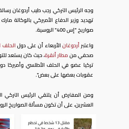
وجه الرئيس التركي رجب طيب أردوغان رسالة
تهديد وزير الدفاع الأميركي بالوكالة مار
صواريخ "إس 400" الروسية.
واعتبر
أردوغان
الأربعاء أن على دول
الحلف 
صحفي من
مطار أنقرة
، حيث كان يستعد للتو
تركيا عضو في الحلف الأطلسي وأميركا د
عقوبات بعضها على بعض".
ومن المفترض أن يلتقي الرئيس التركي ا
العشرين، على أن تكون مسألة الصواريخ الرو
مقتل 13 شخصا في تحطم
طائرة في بيرو.. و3 قتلى