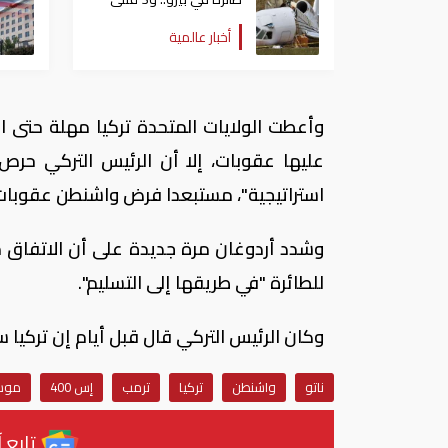
في انفجار وسط موسكو
أخبار عالمية
وأعطت الولايات المتحدة تركيا مهلة حتى ا
عليها عقوبات، إلا أن الرئيس التركي حرص 
استراتيجية"، مستبعدا فرض واشنطن عقوبات 
وشدد أردوغان مرة جديدة على أن الاتفاق م
للطائرة "في طريقها إلى التسليم".
وكان الرئيس التركي قال قبل أيام إن تركيا 
ناتو
واشنطن
تركيا
ترمب
إس 400
موس
تابع آ