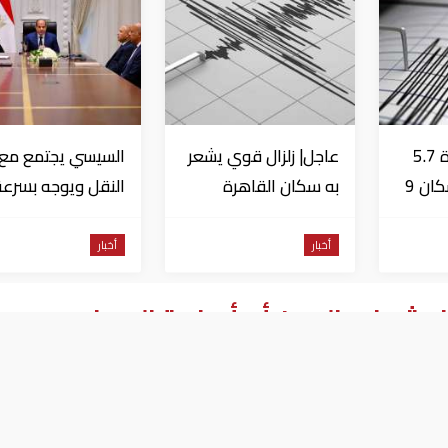
عاجل| زلزال بقوة 5.7
عاجل| زلزال قوي يشعر
السيسي يجتمع مع و
درجة يشعر به سكان 9
به سكان القاهرة
النقل ويوجه بسرعة
دول على بعد 29 كم
الانتهاء من
المشروعات الجاري
أخبار
أخبار
تنفيذها
اعش في اليمن أبوأسامة المهاجر