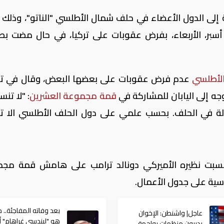
 إلى الدول الأعضاء في حلف شمال الأطلسي "الناتو"، وذلك
ك أسبر، الأربعاء، بفرض عقوبات على تركيا، في حال مضت ب
الأطلسي
عدم فرض عقوبات على بعضها البعض، وقال في ت
جه إلى اليابان للمشاركة في
قمة مجموعة العشرين
: "لا تنس
ولة في الحلف. بحسب علمي على دول الحلف الأطلسي الا 
لسبت نظيره الأميركي دونالد ترامب على هامش قمة مج
سية على جدول الأعمال.
بعد وفاته المفاجئة.. 
عاجل| واشنطن: الإخوان
هو "ليندسي غراهام" 
يديرون منظمات بواجهة