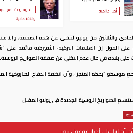
سيناتور أمريكي لم يتز
خيرية تنقل الأموال لدعم
الموسوعة السياسية
أخبار عالمية
الإرهاب
والاقتصادية
لحادي والثلاثين من يوليو لتتخلى عن هذه الصفقة، وإلا س
على القول إن العلاقات التركية- الأميركية قائمة على "ش
على بلاده في حال عدم التخلي عن صفقة الصواريخ الروسية.
ع موسكو "بحكم المنجز"، وأن انظمة الدفاع الصاروخية الم
ستتسلم الصواريخ الروسية الجديدة في يوليو المقبل
كو
خر أخبارنا على أخبار غوغول نيوز