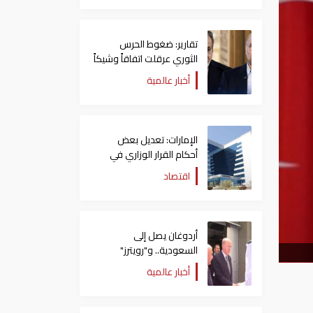
تقارير: ضغوط الحرس
الثوري عرقلت اتفاقاً وشيكاً
حول هرمز
أخبار عالمية
الإمارات: تعديل بعض
أحكام القرار الوزاري في
شأن الضريبة على الشركات
اقتصاد
والأعمال
أردوغان يصل إلى
السعودية.. و"رويترز"
تكشف تفاصيل الاتفاق
أخبار عالمية
المرتقب