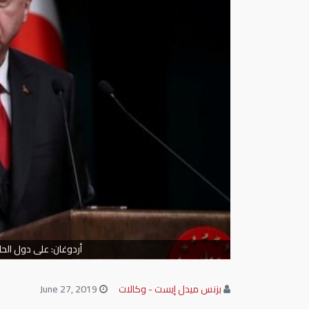
أردوغان: على دول ال
بزنس ميدل إيست - وكالات
June 27, 2019