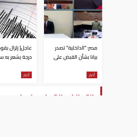
مصر: "الداخلية" تصدر
بيانا بشأن القبض على
منتحل صفة قاضي
للاستيلاء على
من السويس
أخبار
أخبار
المواطنين
التحالف: القبض على زعيم د