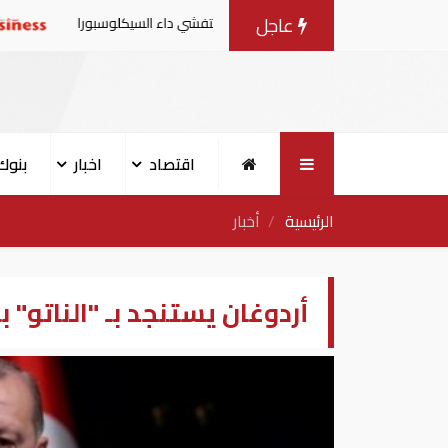
عاجل
 من منتجات الخس المرتبطة بتفشي داء السيكلوسبورا
تقارير:
اقتصاد
اخبار
بنوك
الرئيسية
أخبار
أردوغان يستنجد بـ "الناتو" 