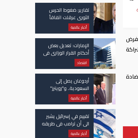
وج؟
تقارير: ضغوط الحرس
الثوري عرقلت اتفاقاً
وشيكاً حول هرمز
أخبار عالمية
تفرض
الإمارات: تعديل بعض
راكة
أحكام القرار الوزاري في
شأن الضريبة على
اقتصاد
الشركات والأعمال
ضادة
أردوغان يصل إلى
السعودية.. و"رويترز"
تكشف تفاصيل الاتفاق
أخبار عالمية
المرتقب
تقييم في إسرائيل يشير
الى أن ترامب في طريقه
الى إبرام اتفاق مع إيران
أخبار عالمية