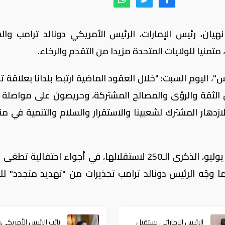
يان، رئيس الإمارات، الرئيس الأمريكي دونالد ترامب وا
، اليوم السبت: "خلال العقود الماضية ارتبط بلدانا بعلاقة ت
ثقة والرؤى والمصالح المشتركة، وحريصون على مواصلة ت
زدهار المشترك لشعبينا والاستقرار والسلام والتنمية في م
وتحيي الولايات المتحدة، اليوم الموافق 04 يوليو، الذكرى الـ250 لاستقلالها، في أجواء احتفالية
ا وجّه الرئيس دونالد ترامب تحذيرات من "تهديد متجدد" لل
الرئيس الإماراتي يستقبل
نائب الرئيس الأمريكي: 