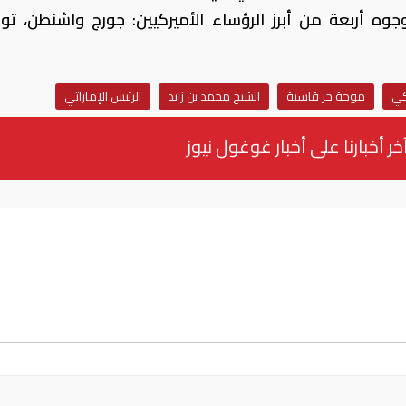
ه أربعة من أبرز الرؤساء الأميركيين: جورج واشنطن، ت
كي
موجة حر قاسية
الشيخ محمد بن زايد
الرئيس الإماراتي
خر أخبارنا على أخبار غوغول نيوز