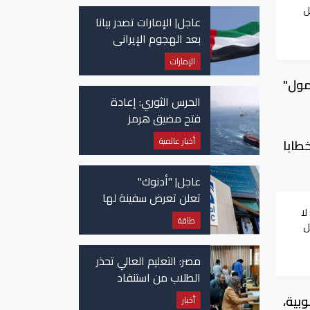
ل
عاجل| الإمارات تصدر بيانا
بعد الهجوم الإيراني
على سفينة تابعة
الإمارات
لـ"أدنوك"
مول"
الحرس الثوري: إعادة
فتح مضيق هرمز
مرهونة بقبول واشنطن
أخبار عالمية
وألقي خطابا
الكامل لشروط طهران
عاجل| "أدنوك"
تعلن تعرض سفينة لها
لا
للاستهداف بصاروخ في
طاقة
ل
مضيق هرمز
مصر: التعليم العالي تحذر
الطلاب من استنفاد
الرغبات قبل غلق
لجنوبية،
أخبار