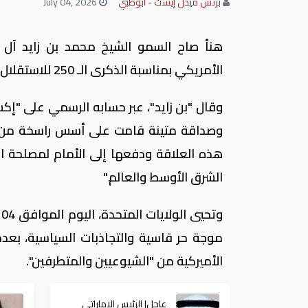
بزنس ميدل إيست - أبوظبي
July 04, 2026
هنأ صاح السمو الشيخ محمد بن زايد آل نه
الأمريكي بمناسبة الذكرى الـ 250 للاستقلال، متمنياً للولايات المتحدة مزيداً من التقدم والرخاء.
وقال "بن زايد"، عبر حسابه الرسمي على "إكس"
وصداقة متينة قامت على أسس راسخة من ال
هذه العلاقة ودفعها إلى الأمام لمصلحة الا
الشرق الأوسط والعالم."
موجة حر قاسية والتجاذبات السياسية، بعدم
الأميركية من "الشيوعيين والمتطرفين".
عاجل| الرئيس الإماراتي