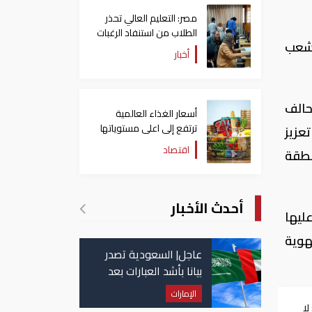
مصر: التعليم العالي تحذر
الطلاب من استنفاد الرغبات
لشعب
قبل غلق التسجيل
أخبار
حالف
أسعار الغذاء العالمية
ترتفع إلى اعلى مستوياتها
عزيز
منذ 3 سنوات
اقتصاد
نطقة
أحدث الأخبار
 تطغى عليها
هوية
عاجل| السعودية تصدر
بيانا بأشد العبارات بعد
استهداف إيران لناقلة
الإمارات
إماراتية
لا