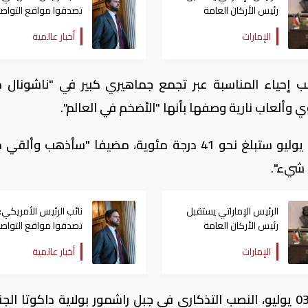
رئيس الأركان العامة
تصدقوا مواقع التواص
للجيش الكويتي
الإيرانية
الإمارات
أخبار عالمية
مب إحياء المناسبة عبر تجمع جماهيري كبير في "ناشونال 
ألعاب نارية وصفها بأنها "الأضخم في العالم".
وقال ترامب إن درجات الحرارة في الرابع من يوليو ستبلغ نحو 41 درجة مئوية، مضيفا "سأذهب 
 شيء".
الرئيس الإماراتي يستقبل
نائب الرئيس الأمريكي: 
رئيس الأركان العامة
تصدقوا مواقع التواص
للجيش الكويتي
الإيرانية
الإمارات
أخبار عالمية
كما زار، في وقت متأخر من مساء الجمعة 03 يوليو، النصب التذكاري في جبل راشمور بولاية داكوتا ا