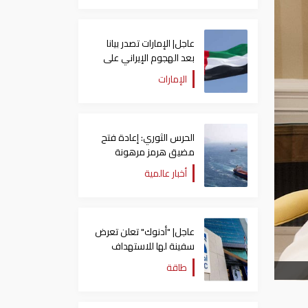
عاجل| الإمارات تصدر بيانا
بعد الهجوم الإيراني على
سفينة تابعة لـ"أدنوك"
الإمارات
الحرس الثوري: إعادة فتح
مضيق هرمز مرهونة
بقبول واشنطن الكامل
أخبار عالمية
لشروط طهران
عاجل| "أدنوك" تعلن تعرض
سفينة لها للاستهداف
بصاروخ في مضيق هرمز
طاقة