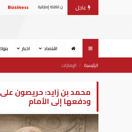
عاجل
عبارات بعد استهداف إيران لناقلة إماراتية
عاجل| السعودية تصدر
اقتصاد
اخبار
بنوك
الرئيسية
الإمارات
محمد بن زايد: حريصون على 
ودفعها إلى الأمام