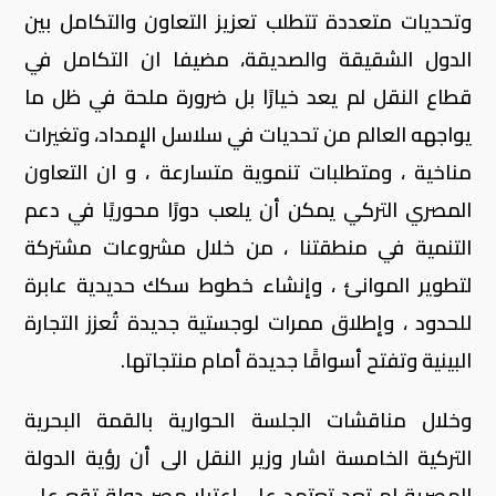
وتحديات متعددة تتطلب تعزيز التعاون والتكامل بين
الدول الشقيقة والصديقة، مضيفا ان التكامل في
قطاع النقل لم يعد خيارًا بل ضرورة ملحة في ظل ما
يواجهه العالم من تحديات في سلاسل الإمداد، وتغيرات
مناخية ، ومتطلبات تنموية متسارعة ، و ان التعاون
المصري التركي يمكن أن يلعب دورًا محوريًا في دعم
التنمية في منطقتنا ، من خلال مشروعات مشتركة
لتطوير الموانئ ، وإنشاء خطوط سكك حديدية عابرة
للحدود ، وإطلاق ممرات لوجستية جديدة تُعزز التجارة
البينية وتفتح أسواقًا جديدة أمام منتجاتها.
وخلال مناقشات الجلسة الحوارية بالقمة البحرية
التركية الخامسة اشار وزير النقل الى أن رؤية الدولة
المصرية لم تعد تعتمد على اعتبار مصر دولة تقع على