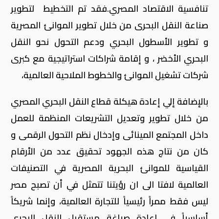
تنافسية الاقتصاد المصري.فقد تم التخطيط لتطوير
صناعة النقل البحرى من خلال تطوير الموانئ المصرية
و تطوير الأسطول البحري ودعم التحول نحو النقل
البحري الأخضر ، و إقامة شراكات استراتيجية مع كبرى
شركات تشغيل الموانئ والخطوط الملاحية العالمية،
بالإضافة إلي إعادة هيكلة قطاع النقل البحري المصري
من خلال تطوير وتعديل التشريعات المنظمة للعمل
داخل المجتمع المينائى وإدخال نظم التحول الرقمى و
كان من نتاج هذه الجهود تحقيق عدد من الأرقام
القياسية للموانئ البحرية المصرية في التصنيفات
العالمية لافتا الى ان رؤيتنا تتمثل في أن تصبح مصر
ليس فقط ممراً رئيسياً للتجارة العالمية، وإنما شريكاً
أساسياً في إعادة صياغة مستقبل النقل البحري