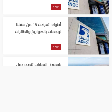
طاقة
أدنوك: تعرضت 15 من سفننا
لهجمات بالصواريخ والطائرات
المسيّرة منذ بداية النزاع
طاقة
بلومبرغ: الإمارات تتصدر دول
المنطقة في صادرات النفط عبر
مضيق هرمز
طاقة
تراجع جديد في أسعار النفط.. خام
برنت يصل إلى 80.66 دولاراً