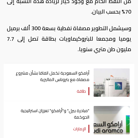
من النفط الخام مع وجود خيار لزيادة هذه النسبة إلى
70% بحسب البيان.
وسيشمل التطوير مصفاة نفطية بسعة 300 ألف برميل
يوميا ومجمعا للبتروكيماويات بطاقة تصل إلى 7.7
مليون طن متري سنويا.
أرامكو السعودية تكمل اتفاقا بشأن مشروع
مصفاة مع بتروناس الماليزية
طاقة
"مبادرة بيرل" و"أرامكو" تعززان استراتيجية
الحوكمة
الإمارات