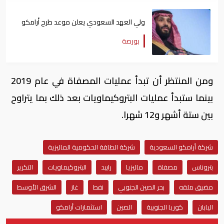
ولي العهد السعودي يعلن موعد طرح أرامكو
بورصة
ومن المنتظر أن تبدأ عمليات المصفاة في عام 2019
بينما ستبدأ عمليات البتروكيماويات بعد ذلك بما يتراوح
بين ستة أشهر و12 شهرا.
شركة أرامكو السعودية
شركة الطاقة الحكومية الماليزية
بتروناس
مصفاة
ماليزيا
رابيد
البتروكيماويات
التكرير
مضيق ملقه
بحر الصين الجنوبي
نفط
غاز
الشرق الأوسط
اليابان
كوريا الجنوبية
الصين
استثمارات أرامكو