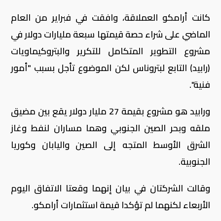
كانت أرامكو العملاقة، وافقت في فبراير من العام
الماضي على شراء حصة قيمتها سبعة مليارات دولار في
مشروع التطوير المتكامل للتكرير والبتروكيماويات
(رابيد) التابع لبتروناس لكن الموضوع تأجل بسبب "أمور
فنية".
ورابيد هو مشروع بقيمة 27 مليار دولار يقع بين مضيق
ملقه وبحر الصين الجنوبي وهما مساران لنفط وغاز
الشرق الأوسط المتجه إلى الصين واليابان وكوريا
الجنوبية.
وقالت الشركتان في بيان إنهما وقعتا الاتفاق اليوم
الأربعاء لكنهما لم تؤكدا قيمة استثمارات أرامكو.