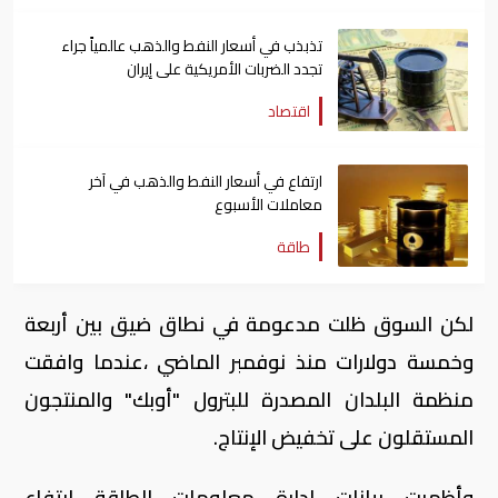
تذبذب في أسعار النفط والذهب عالمياً جراء
تجدد الضربات الأمريكية على إيران
اقتصاد
ارتفاع في أسعار النفط والذهب في آخر
معاملات الأسبوع
طاقة
لكن السوق ظلت مدعومة في نطاق ضيق بين أربعة
وخمسة دولارات منذ نوفمبر الماضي ،عندما وافقت
منظمة البلدان المصدرة للبترول "أوبك" والمنتجون
المستقلون على تخفيض الإنتاج.
وأظهرت بيانات إدارة معلومات الطاقة ارتفاع