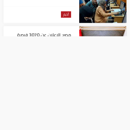
التسجيل
أخبار
مصر: الإعلان عن 3070 فرصة
عمل بمجموعة طلعت مصطفى
أخبار
مصر: "الداخلية" تصدر بيانا بشأن
القبض على منتحل صفة قاضي
للاستيلاء على المواطنين
أخبار
روسيا تطالب بوفد موحد للمعارضة