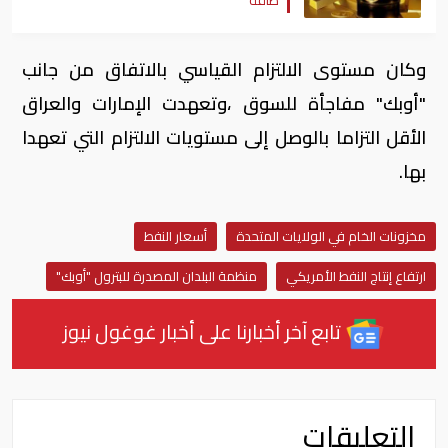
وكان مستوى الالتزام القياسي بالاتفاق من جانب
"أوبك" مفاجأة للسوق ،وتعهدت الإمارات والعراق
الأقل التزاما بالوصل إلى مستويات الالتزام التي تعهدا
بها.
مخزونات الخام في الولايات المتحدة
أسعار النفط
ارتفاع إنتاج النفط الأمريكي
منظمة البلدان المصدرة للبترول "أوبك"
تابع آخر أخبارنا على أخبار غوغول نيوز
التعليقات