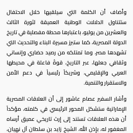
وأضاف أن الكلمة التي سيلقيها خلال الاحتفال
ستتناول الدلالات الوطنية العميقة لثورة الثالث
والعشرين من يوليو، باعتبارها محطة مفصلية في تاريخ
الدولة المصرية، كما ستبرز مسيرة البناء والتحديث التي
تشهدها مصر، وما تمتلكه من رصيد حضاري وإنساني
وثقافي جعلها، عبر التاريخ، قوةً فاعلة في محيطها
العربي والإقليمي، وشريكاً رئيسياً في دعم الأمن
والاستقرار والتنمية.
وأشار السفير عصام عاشور إلى أن العلاقات المصرية
الإماراتية ستشكل المحور الرئيسي في كلمته، مؤكداً
أن هذه العلاقات تستند إلى إرث تاريخي عميق أرساه
المغفور له، بإذن الله، الشيخ زايد بن سلطان آل نهيان،