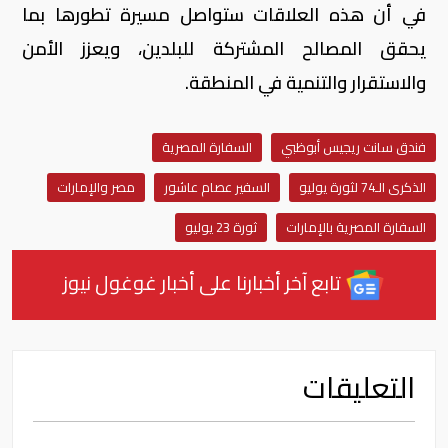
في أن هذه العلاقات ستواصل مسيرة تطورها بما
يحقق المصالح المشتركة للبلدين، ويعزز الأمن
والاستقرار والتنمية في المنطقة.
فندق سانت ريجيس أبوظبي
السفارة المصرية
الذكرى الـ74 لثورة يوليو
السفير عصام عاشور
مصر والإمارات
السفارة المصرية بالإمارات
ثورة 23 يوليو
تابع آخر أخبارنا على أخبار غوغول نيوز
التعليقات