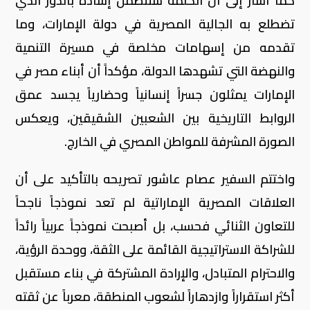
كما أشار إلى أن الكلمة ستتضمن إشادة بالدور الذي
تضطلع به الجالية المصرية في دولة الإمارات، وما
تقدمه من إسهامات مخلصة في مسيرة التنمية
والنهضة التي تشهدها الدولة، مؤكداً أن أبناء مصر في
الإمارات يمثلون جسراً إنسانياً وحضارياً يجسد عمق
الروابط التاريخية بين الشعبين الشقيقين، ويعكس
الصورة المشرفة للمواطن المصري في الخارج.
واختتم السفير عصام عاشور تصريحه بالتأكيد على أن
العلاقات المصرية الإماراتية لم تعد نموذجاً ناجحاً
للتعاون الثنائي فحسب، بل أصبحت نموذجاً عربياً رائداً
للشراكة الاستراتيجية القائمة على الثقة، ووحدة الرؤية،
والاحترام المتبادل، والإرادة المشتركة في بناء مستقبل
أكثر استقراراً وازدهاراً لشعوب المنطقة، معرباً عن ثقته