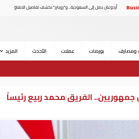
ان يصل إلى السعودية.. و"رويترز" تكشف تفاصيل الاتفاق المرتقب
 ومصارف
بورصات
عملات
الأحدث
المزيد
جمهوريين.. الفريق محمد ربيع رئيساً