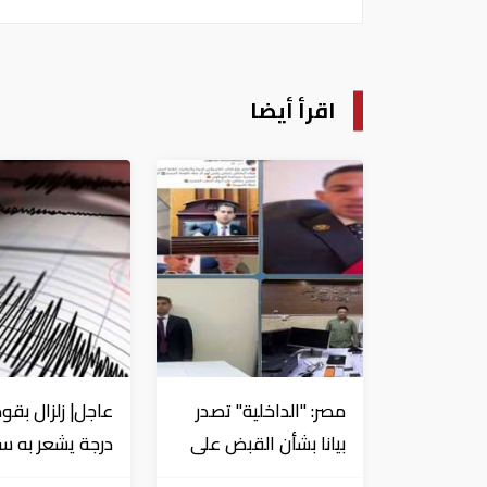
اقرأ أيضا
مصر: "الداخلية" تصدر
بيانا بشأن القبض على
منتحل صفة قاضي