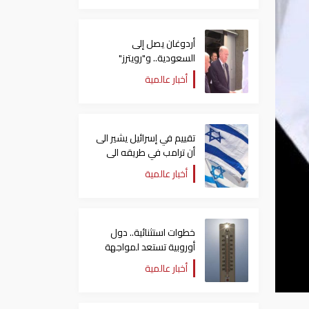
أردوغان يصل إلى
السعودية.. و"رويترز"
تكشف تفاصيل الاتفاق
أخبار عالمية
المرتقب
تقييم في إسرائيل يشير الى
أن ترامب في طريقه الى
إبرام اتفاق مع إيران
أخبار عالمية
خطوات استثنائية.. دول
أوروبية تستعد لمواجهة
موجة حر غير مسبوقة
أخبار عالمية