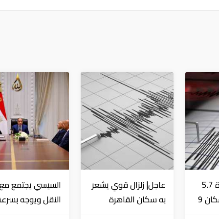
عاجل| زلزال بقوة 5.7
عاجل| زلزال قوي يشعر
السيسي يجتمع مع و
درجة يشعر به سكان 9
به سكان القاهرة
النقل ويوجه بسرعة
دول على بعد 29 كم
الانتهاء من