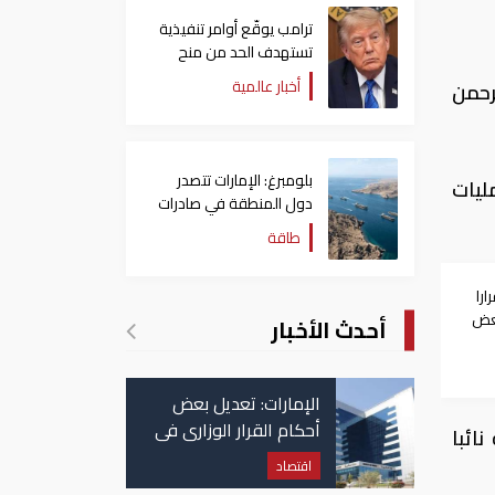
ترامب يوقّع أوامر تنفيذية
تستهدف الحد من منح
الجنسية الأمريكية بالولادة
أخبار عالمية
رحمن
بلومبرغ: الإمارات تتصدر
ليات
دول المنطقة في صادرات
النفط عبر مضيق هرمز
طاقة
را
بعض
أحدث الأخبار
الإمارات: تعديل بعض
أحكام القرار الوزاري في
ائبا
شأن الضريبة على
اقتصاد
الشركات والأعمال