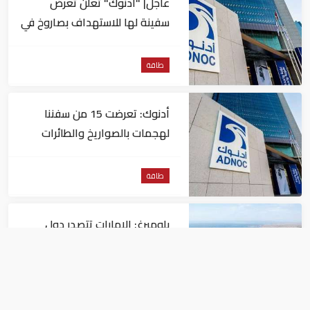
عاجل| "أدنوك" تعلن تعرض
سفينة لها للاستهداف بصاروخ في
مضيق هرمز
طاقة
أدنوك: تعرضت 15 من سفننا
لهجمات بالصواريخ والطائرات
المسيّرة منذ بداية النزاع
طاقة
بلومبرغ: الإمارات تتصدر دول
المنطقة في صادرات النفط عبر
مضيق هرمز
طاقة