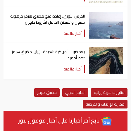
الحرس الثوري: إعادة فتح مضيق هرمز مرهونة
بقبول واشنطن الكامل لشروط طهران
أخبار عالمية
بعد ضربات أمريكية شديدة.. إيران: مضيق هرمز
"خط أحمر"
أخبار عالمية
مناورات بحرية إيرانية
الخليج العربي
مضيق هرمز
محاربة الإرهاب والقرصنة
تابع آخر أخبارنا على أخبار غوغول نيوز