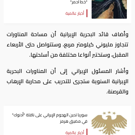
"خط أحمر"
أخبار عالمية
وأضاف قائد البحرية الإيرانية أن مساحة المناورات
تتجاوز مليوني كيلومتر مربع، وستتواصل حتى الأربعاء
المقبل، وستختبر أنواعا مختلفة من أسلحتها.
وأشار المسئول الإيراني إلى أن المناورات البحرية
الإيرانية السنوية ستجرى للتدريب على محاربة الإرهاب
والقرصنة.
سوريا تدين الهجوم الإيراني على ناقلة "أدنوك"
في مضيق هرمز ‏
أخبار عالمية