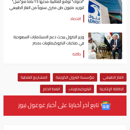
"أدنوك" تُوقع اتفاقية مدتها 15عاماً مع"شل"
لتوريد مليون طن متري سنوياً من الغاز الطبيعي
اقتصاد
وزير البترول يبحث دعم الاستثمارات السعودية
في صناعات البتروكيماويات بمصر
طاقة
الغاز الطبيعي
مؤسسة البترول الكويتية
المشاريع النفطية
الطاقة الإنتاجية
البتروكيماويات
النفط الخام
تابع آخر أخبارنا على أخبار غوغول نيوز