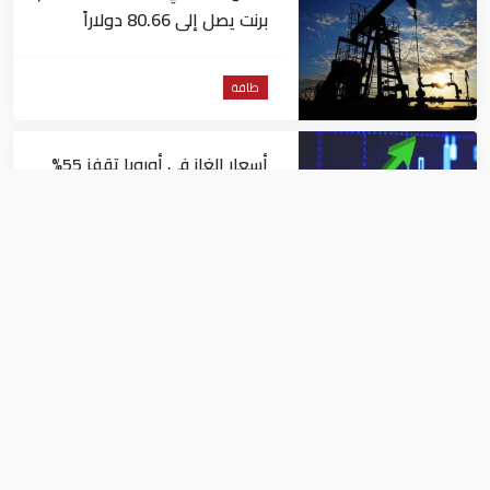
برنت يصل إلى 80.66 دولاراً
للبرميل
طاقة
أسعار الغاز في أوروبا تقفز 55%
في شهر بسبب موجات الحر
طاقة
أزمة طاقة تضرب المجر بعد
إيقاف مفاعل نووي جراء
انخفاض منسوب نهر الدانوب
طاقة