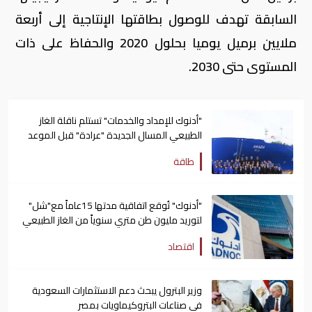
السابقة تهدف للوصول بطاقتها الإنتاجية إلى أربعة
ملايين برميل يوميا بحلول 2020 والحفاظ على ذات
المستوى حتى 2030
.
"أدنوك للإمداد والخدمات" تستلم ناقلة الغاز
الطبيعي المسال الجديدة "عرادة" قبل الموعد
المحدد
طاقة
"أدنوك" تُوقع اتفاقية مدتها 15عاماً مع"شل"
لتوريد مليون طن متري سنوياً من الغاز الطبيعي
اقتصاد
وزير البترول يبحث دعم الاستثمارات السعودية
في صناعات البتروكيماويات بمصر