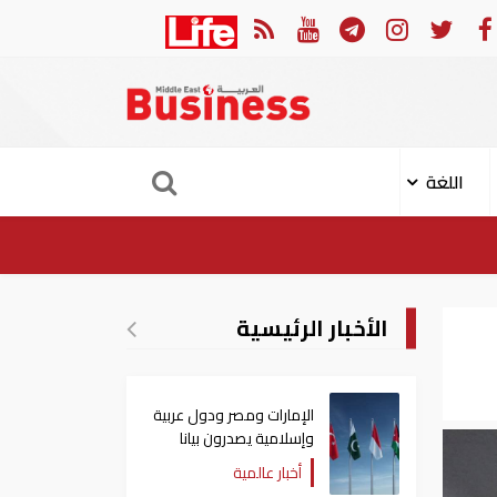
في النصف الأول.. رأس الخيمة تجذب استثمارات تتجاوز 771 مليون درهم
اللغة
الأخبار الرئيسية
الإمارات ومصر ودول عربية
وإسلامية يصدرون بيانا
مشتركا بشأن الانتهاكات
أخبار عالمية
الإسرائيلية في غزة