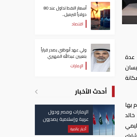
أسعار النفط تداول عند 80
دولاراً للبرميل..
وتراجع الأسهم الأمريكية
اقتصاد
ولي عهد أبوظبي يصدر قراراً
 عدة
بتعيين عبدالله المهيري
رئيسا لـ"أبوظبي للتراث"
الإمارات
يسان
 مكانة
أحدث الأخبار
 بها
الإمارات ومصر ودول
خالد
عربية وإسلامية يصدرون
ليمي
بيانا مشتركا بشأن
أخبار عالمية
الانتهاكات الإسرائيلية
شارك