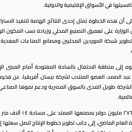
افسيتها في الأسواق الإقليمية والدولية.
ى أن هذه الخطوة تمثل إحدى النتائج الهامة لتنفيذ الاسترات
ص الوزارة على تعميق التصنيع المحلي وزيادة نسب المكون ال
طوير شبكة الموردين المحليين ومصانع الصناعات المغذية 
ه إلى منطقة الاحتفال بالساحة المفتوحة أمام المبنى الإ
د الصمد، العضو المنتدب لشركة نيسان أفريقيا، عن فخره 
زام الشركة طويل المدى بالسوق المصرية ودعم نموها الصناعي
وأوضح أن إجمالي استثمارات الشركة تجاوز ٢٧٦ مليون دولار بمصنعها ال