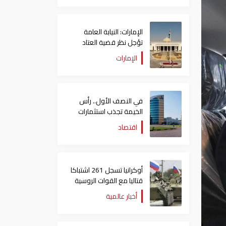
الإمارات: النيابة العامة
تؤجل نظر قضية العتاد
العسكري للسودان
الإمارات
في النصف الأول.. رأس
الخيمة تجذب استثمارات
تتجاوز 771 مليون درهم
اقتصاد
أوكرانيا تسجل 261 اشتباكا
قتاليا مع القوات الروسية
أخبار عالمية