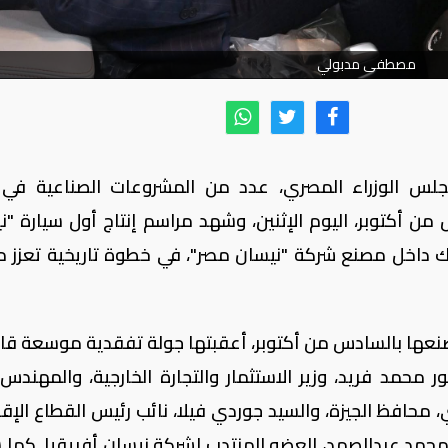
مصطفى مدبولي
لس الوزراء المصري، عدد من المشروعات الصناعية في
 أكتوبر، اليوم الإثنين، وشهد مراسم إنتاج أول سيارة "ن
Ni) في أفريقيا، وذلك داخل مصنع شركة "نيسان مصر"، في خطوة تاريخية تعزز
صنعها بالسادس من أكتوبر، أعقبتها جولة تفقدية موسعة قام
 محمد فريد، وزير الاستثمار والتجارة الخارجية، والمهندس 
ي، محافظ الجيزة، والسيد جوردي فيلا، نائب رئيس القطاع الإق
محمد عبدالصمد، العضو المنتدب لشركة نيسان أفريقيا. كما 