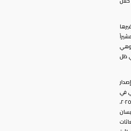
ر أكثر من ٢٥ ألف سيارة خلال
يرها
 مشيراً
 للشركة بعد تصدرها قطاع سيارات الركوب بحصة سوقية بلغت ١٨,٦٪، وهي
ي ظل
صدار
ليون دولار أمريكي في
الربع الأخير من عام ٢٠٢٤، لتبدأ مراحل التجهيز وتركيب خط الإنتاج الجديد في الربع الأول من السنة المالية ٢٠٢٥،
ئدة "نيسان
صان، والمتوافقة مع معايير (6 Euro) للانبعاثات