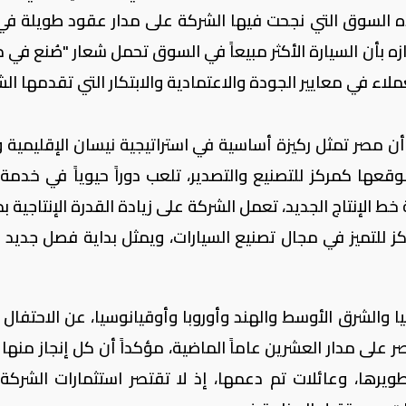
ه السوق التي نجحت فيها الشركة على مدار عقود طويلة في 
زازه بأن السيارة الأكثر مبيعاً في السوق تحمل شعار "صُنع في 
اء في معايير الجودة والاعتمادية والابتكار التي تقدمها الش
 مصر تمثل ركيزة أساسية في استراتيجية نيسان الإقليمية وج
قعها كمركز للتصنيع والتصدير، تلعب دوراً حيوياً في خدمة 
خط الإنتاج الجديد، تعمل الشركة على زيادة القدرة الإنتاجية ب
ركز للتميز في مجال تصنيع السيارات، ويمثل بداية فصل جديد لإ
والشرق الأوسط والهند وأوروبا وأوقيانوسيا، عن الاحتفال بإ
٣ ألف مركبة في مصر على مدار العشرين عاماً الماضية، مؤكداً أن كل إنجاز منه
رها، وعائلات تم دعمها، إذ لا تقتصر استثمارات الشركة