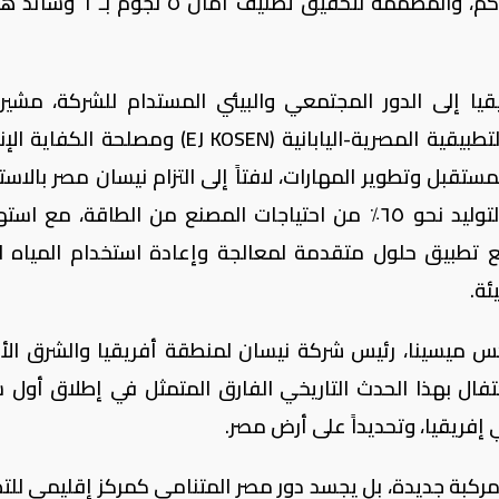
بمعدل استهلاك وقود يبلغ ٥,٨ لتر لكل ١٠٠ كم، والمصممة لتحقيق تصن
ا إلى الدور المجتمعي والبيئي المستدام للشركة، مشيراً
الشراكة مع مشروع المدارس التكنولوجية التطبيقية المصرية-اليابانية (EJ KOSEN) ومصلحة
لمستقبل وتطوير المهارات، لافتاً إلى التزام نيسان مصر بالاس
عبر الاعتماد الحالي على الطاقة الشمسية لتوليد نحو ٦٥٪ من احتياجات المصنع من الطاقة، م
١٪ بحلول عام ٢٠٣٠، تزامناً مع تطبيق حلول متقدمة لمعالجة وإعادة استخدام المياه 
ئة.
كس ميسينا، رئيس شركة نيسان لمنطقة أفريقيا والشرق ال
حتفال بهذا الحدث التاريخي الفارق المتمثل في إطلاق أول س
 مركبة جديدة، بل يجسد دور مصر المتنامي كمركز إقليمي للتص