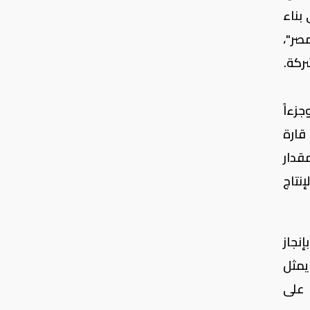
بناء
مصر"،
ركة.
زءاً
قارة
مقدار
نتاج
نجاز
ا يمثل
 على