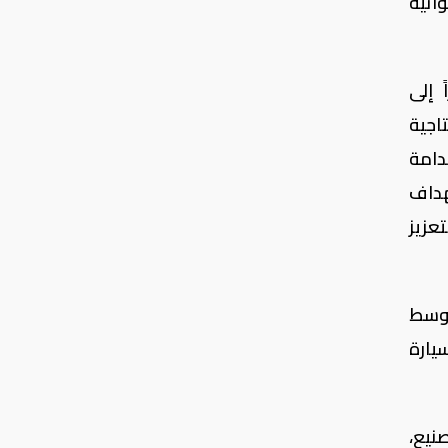
يف أمان ٥ نجوم بـ ٦ وسائد هوائية
 إلى
 الكفاية الإنتاجية
تدامة
ع استهداف
لتعزيز
أوسط
يارة
نيع،