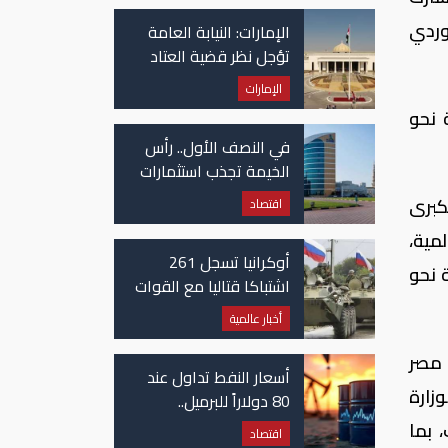
في غزة
وردي
الإمارات: النيابة العامة
تؤجل نظر قضية العتاد
العسكري للسودان
الإمارات
 نحو
في النصف الأول.. رأس
الخيمة تجذب استثمارات
تتجاوز 771 مليون درهم
كبرى
اقتصاد
مية،
أوكرانيا تسجل 261
 نحو
اشتباكا قتاليا مع القوات
الروسية
أخبار عالمية
ي مصر
أسعار النفط تداول عند
زارة
80 دولاراً للبرميل..
وتراجع الأسهم
 بما
اقتصاد