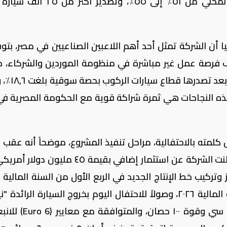
ألف سيارة سنوياً، مع رفع نسبة المكون المحلي من ٥١٪ إلى ٥٥٪، وتصدي
أن الشركة تمثل أحد أهم اللاعبين الصناعيين في مصر، بتوف
ن ١٠٠٠ فرصة عمل مباشرة ونحو ٥ آلاف فرصة عمل غير مباشرة في منظومة الموردين والشركاء،
إلى أن عام ٢٠٢٥ كان عاماً استثنائياً
 هذه النجاحات هي ثمرة شراكة قوية مع الحكومة المصرية ف
مته بالاحتفالية، مراحل تنفيذ المشروع، موضحاً أنه عقب إ
استراتيجية تطوير صناعة السيارات (AIDP)، أعلنت الشركة عن استثمار إضافي بقيمة ٤٥ م
تلتها تجارب الإنتاج في الربع الأول من السنة المالية ٢٠٢٦، وصولاً للاحتفال اليوم بخروج السيارة الرا
ماجنيت" المزودة بمحرك تيربو سعة ١٠٠٠ سي سي وقوة ١٠٠ ح