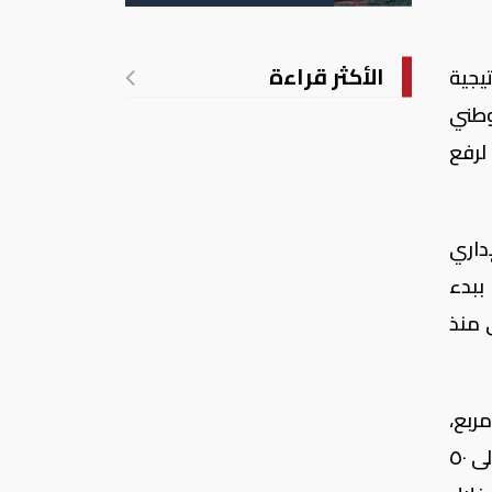
الأمريكية
الأكثر قراءة
يجية
وطني
لرفع
داري
ببدء
 منذ
ممتد على مساحة ١٠٤ آلاف متر مربع،
حيث نجحت الشركة في إنتاج نحو ٣٠ ألف سيارة العام الماضي، إلى جانب تطوير خطوط الإنتاج لتصل سعتها إلى ٥٠