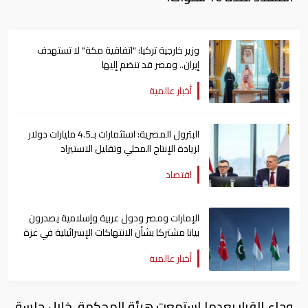
وزير خارجية تركيا: "اتفاقية مكة" لا تستهدف
إيران.. ومصر قد تنضم إليها
أخبار عالمية
البترول المصرية: استثمارات بـ4.5 مليارات دولار
لزيادة الإنتاج المحلي وتقليل الاستيراد
اقتصاد
الإمارات ومصر ودول عربية وإسلامية يصدرون
بيانا مشتركا بشأن الانتهاكات الإسرائيلية في غزة
أخبار عالمية
وجاء القرار بعدما استمعت هيئة المحكمة، خلال جلسة