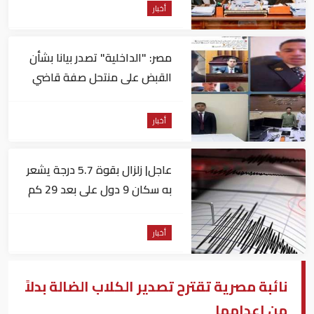
أخبار
مصر: "الداخلية" تصدر بيانا بشأن
القبض على منتحل صفة قاضي
للاستيلاء على المواطنين
أخبار
عاجل| زلزال بقوة 5.7 درجة يشعر
به سكان 9 دول على بعد 29 كم
من السويس
أخبار
نائبة مصرية تقترح تصدير الكلاب الضالة بدلاً
من إعدامها