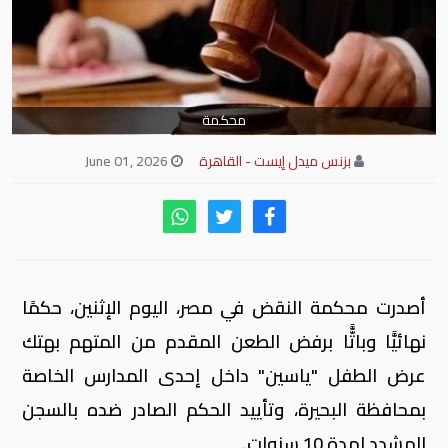
محكمة
بزنس ميدل إيست - القاهرة
June 01, 2026
أصدرت محكمة النقض في مصر، اليوم الإثنين، حكمًا
نهائيًّا وباتًّّا برفض الطعن المقدم من المتهم بهتك
عرض الطفل "ياسين" داخل إحدى المدارس الخاصة
بمحافظة البحيرة، وتأييد الحكم الصادر ضده بالسجن
المشدد لمدة 10 سنوات.