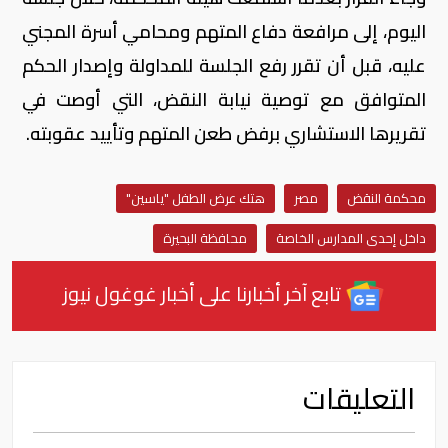
اليوم، إلى مرافعة دفاع المتهم ومحامي أسرة المجني
عليه، قبل أن تقرر رفع الجلسة للمداولة وإصدار الحكم
المتوافق مع توصية نيابة النقض، التي أوصت في
تقريرها الاستشاري برفض طعن المتهم وتأييد عقوبته.
محكمة النقض
مصر
هتك عرض الطفل "ياسين"
داخل إحدى المدارس الخاصة
محافظة البحيرة
تابع آخر أخبارنا على أخبار غوغول نيوز
التعليقات