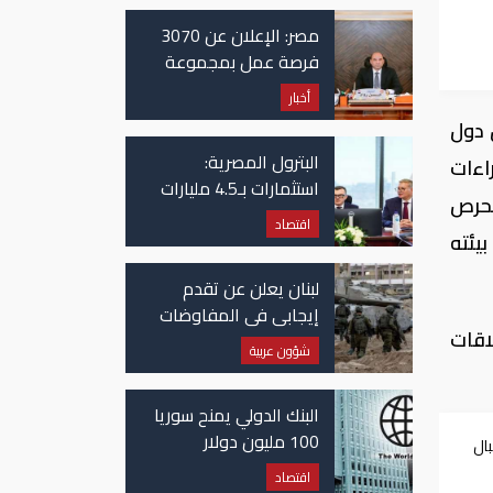
مصر: الإعلان عن 3070
وطن"
فرصة عمل بمجموعة
طلعت مصطفى
أخبار
 دول
البترول المصرية:
اءات
استثمارات بـ4.5 مليارات
لحرص
دولار لزيادة الإنتاج
اقتصاد
المحلي وتقليل الاستيراد
يئته
لبنان يعلن عن تقدم
إيجابي في المفاوضات
اقات
مع إسرائيل.. وأمريكا
شؤون عربية
تضغط لوقف النار في
غزة
البنك الدولي يمنح سوريا
100 مليون دولار
ال
اقتصاد
وطن"