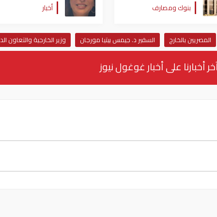
بنوك ومصارف
أخبار
المصريين بالخارج
السفير د. جيمس بيتيا مورجان
وزير الخارجية والتعاون ال
خر أخبارنا على أخبار غوغول نيوز