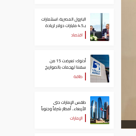
البترول المصرية: استثمارات
بـ4.5 مليارات دولار لزيادة
الإنتاج المحلي وتقليل
اقتصاد
الاستيراد
أدنوك: تعرضت 15 من
سفننا لهجمات بالصواريخ
والطائرات المسيّرة منذ
طاقة
بداية النزاع
طقس الإمارات حتى
الأربعاء.. أمطار شرقاً وجنوباً
وانخفاض تدريجي للحرارة
الإمارات