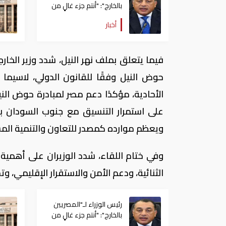
بالخارج": "أنتم جزء غالٍ من
هذا الشعب العظيم الذي
أخبار
نعمل من أجله"
فيما يتعلق بملف نهر النيل، شدد وزير الخار
حوض النيل وفقًا للقانون الدولي، لاسيما 
الأحادية، مؤكدًا دعم مصر لمبادرة حوض الن
على استمرار التنسيق مع جنوب السودان بم
ويعظم موارده كمصدر للتعاون والتنمية الم
وفي ختام اللقاء، شدد الوزيران على أهمية 
الثنائية، ودعم الأمن والاستقرار الإقليمي،
رئيس الوزراء لـ"المصريين
بالخارج": "أنتم جزء غالٍ من
هذا الشعب العظيم الذي