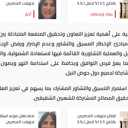
بالخارج 13.5% لتصل لـ3.9
تحويلات المصريين
مليار دولار في يونيو
بالخارج للحجز بـ"بيت ال
بنوك ومصارف
أخبار
جية على أهمية تعزيز التعاون وتحقيق المنفعة المتبادلة بين
مبادئ الإخطار المسبق والتشاور وعدم الإضرار ورفض الإجر
يل والعملية التشاورية القائمة فيها لاستعادة الشمولية، وا
ا يعزز فرص التوافق ويحافظ على استدامة النهر ويصون ب
شتركة لجميع دول حوض النيل.
استمرار التنسيق والتشاور المشترك بما يسهم في تعزيز العل
 وتحقيق المصالح المشتركة للشعبين الشقيقين.
ارتفاع تحويلات المصريين
مصر تعلن موعد استقب
بالخارج 13.5% لتصل لـ3.9
تحويلات المصريين
مليار دولار في يونيو
بالخارج للحجز بـ"بيت ال