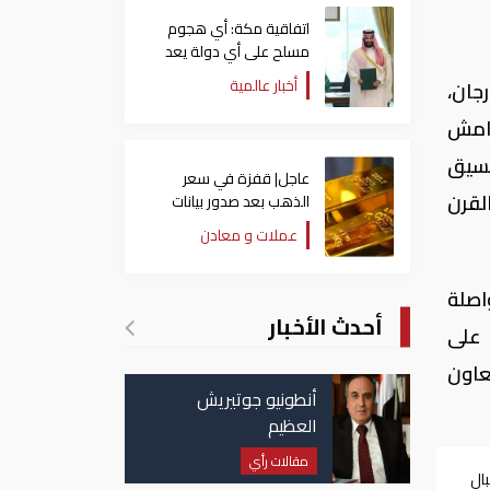
اتفاقية مكة: أي هجوم
مسلح على أي دولة يعد
هجوما على الدول الثلاث
أخبار عالمية
رجان،
جميعا
هامش
تنسيق
عاجل| قفزة في سعر
لقرن
الذهب بعد صدور بيانات
الوظائف الأمريكية
عملات و معادن
اصلة
أحدث الأخبار
 على
عاون
أنطونيو جوتيريش
العظيم
مقالات رأي
ال