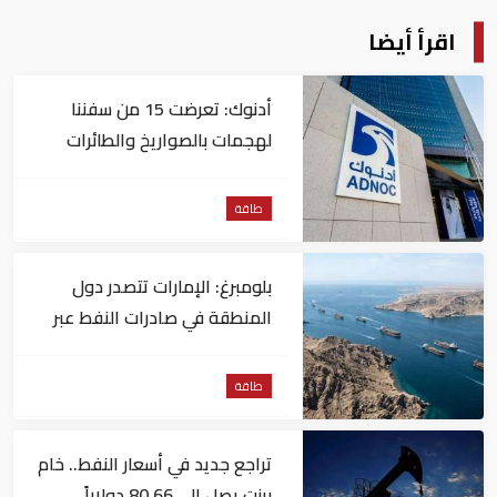
اقرأ أيضا
أدنوك: تعرضت 15 من سفننا
لهجمات بالصواريخ والطائرات
المسيّرة منذ بداية النزاع
طاقة
بلومبرغ: الإمارات تتصدر دول
المنطقة في صادرات النفط عبر
مضيق هرمز
طاقة
تراجع جديد في أسعار النفط.. خام
برنت يصل إلى 80.66 دولاراً