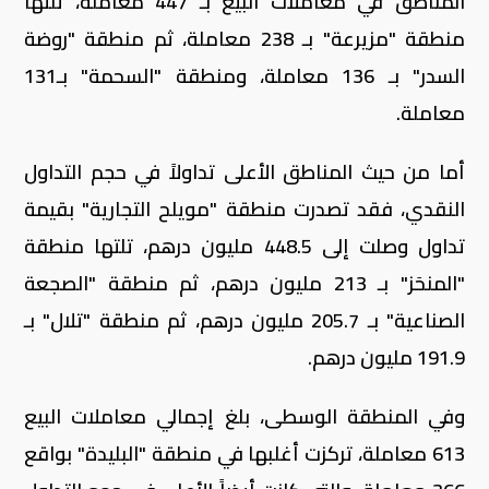
المناطق في معاملات البيع بـ 447 معاملة، تلتها
منطقة "مزيرعة" بـ 238 معاملة، ثم منطقة "روضة
السدر" بـ 136 معاملة، ومنطقة "السحمة" بـ131
معاملة.
أما من حيث المناطق الأعلى تداولاً في حجم التداول
النقدي، فقد تصدرت منطقة "مويلح التجارية" بقيمة
تداول وصلت إلى 448.5 مليون درهم، تلتها منطقة
"المنحَز" بـ 213 مليون درهم، ثم منطقة "الصجعة
الصناعية" بـ 205.7 مليون درهم، ثم منطقة "تلال" بـ
191.9 مليون درهم.
وفي المنطقة الوسطى، بلغ إجمالي معاملات البيع
613 معاملة، تركزت أغلبها في منطقة "البليدة" بواقع