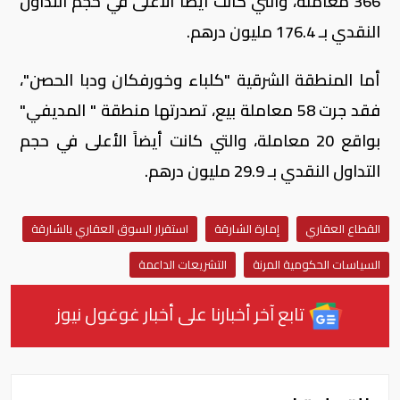
366 معاملة، والتي كانت أيضاً الأعلى في حجم التداول
النقدي بـ 176.4 مليون درهم.
أما المنطقة الشرقية "كلباء وخورفكان ودبا الحصن"،
فقد جرت 58 معاملة بيع، تصدرتها منطقة " المديفي"
بواقع 20 معاملة، والتي كانت أيضاً الأعلى في حجم
التداول النقدي بـ 29.9 مليون درهم.
القطاع العقاري
إمارة الشارقة
استقرار السوق العقاري بالشارقة
السياسات الحكومية المرنة
التشريعات الداعمة
تابع آخر أخبارنا على أخبار غوغول نيوز