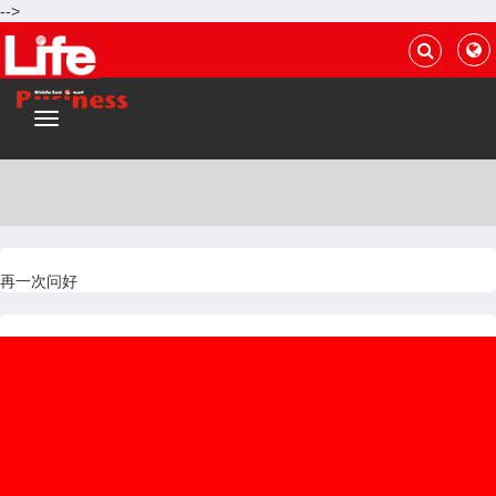
-->
再
一
次
问
好
再一次问好