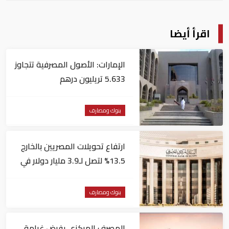
اقرأ أيضا
الإمارات: الأصول المصرفية تتجاوز
5.633 تريليون درهم
بنوك ومصارف
ارتفاع تحويلات المصريين بالخارج
13.5% لتصل لـ3.9 مليار دولار في
يونيو
بنوك ومصارف
المصرف المركزي يفرض غرامة