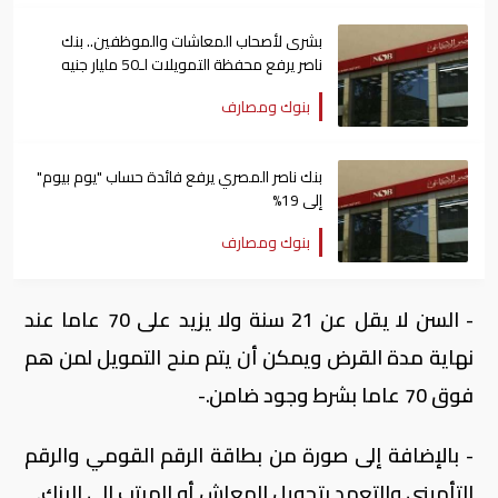
بشرى لأصحاب المعاشات والموظفين.. بنك
ناصر يرفع محفظة التمويلات لـ50 مليار جنيه
بنوك ومصارف
بنك ناصر المصري يرفع فائدة حساب "يوم بيوم"
إلى 19%
بنوك ومصارف
- السن لا يقل عن 21 سنة ولا يزيد على 70 عاما عند
نهاية مدة القرض ويمكن أن يتم منح التمويل لمن هم
فوق 70 عاما بشرط وجود ضامن.-
- بالإضافة إلى صورة من بطاقة الرقم القومي والرقم
التأميني والتعهد بتحويل المعاش أو المرتب الى البنك.