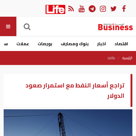
اقتصاد
اخبار
بنوك ومصارف
بورصات
عملات
سيار
الرئيسية
طاقة
تراجع أسعار النفط مع استمرار صعود
الدولار