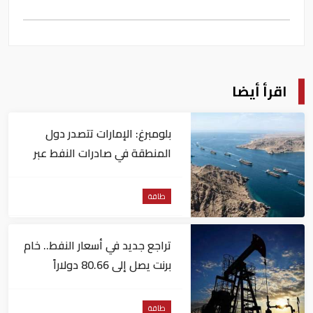
اقرأ أيضا
بلومبرغ: الإمارات تتصدر دول
المنطقة في صادرات النفط عبر
مضيق هرمز
طاقة
تراجع جديد في أسعار النفط.. خام
برنت يصل إلى 80.66 دولاراً
للبرميل
طاقة