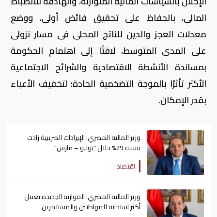
الإخلال بالسياسات المالية المتوازنة، والهادفة للانضباط
المالى، بالحفاظ على تحقيق فائض أولى، ووضع
معدلات العجز والدين للناتج المحلى فى مسار نزولى
على المدى المتوسط، لافتًا إلى اهتمام الحكومة
بمساندة الأنشطة الاقتصادية والشرائح الاجتماعية
الأكثر تأثرًا بالموجة التضخمية الحادة؛ لتخفيف الأعباء
بقدر الإمكان.
وزير المالية المصري: الإيرادات الضريبية زادت
بنسبة 29% خلال "يوليو – مارس"
اقتصاد
وزير المالية المصري: الموازنة الجديدة تعمل
أكثر استجابة للمواطنين والمستثمرين