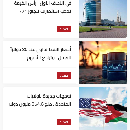
في النصف الأول.. رأس الخيمة
تجذب استثمارات تتجاوز 771
مليون درهم
اقتصاد
أسعار النفط تداول عند 80 دولاراً
للبرميل.. وتراجع الأسهم
الأمريكية
اقتصاد
توجهات جديدة للولايات
المتحدة.. منح 354.6 مليون دولار
مساعدات إلى الأردن
اقتصاد