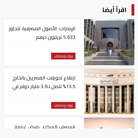
اقرأ أيضا
الإمارات: الأصول المصرفية تتجاوز
5.633 تريليون درهم
بنوك ومصارف
ارتفاع تحويلات المصريين بالخارج
13.5% لتصل لـ3.9 مليار دولار في
يونيو
بنوك ومصارف
المصرف المركزي يفرض غرامة
مالية 1.82 مليون درهم على فرع