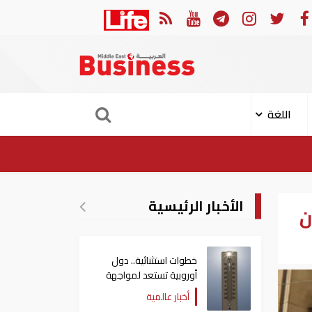
11 مدنيا في هجوم حوثي على نجران
ارتفاع حصي
اللغة
الأخبار الرئيسية
2.97 تريليون
خطوات استثنائية.. دول
أوروبية تستعد لمواجهة
موجة حر غير مسبوقة
أخبار عالمية