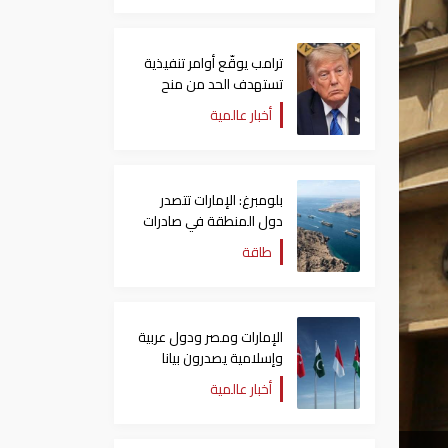
ترامب يوقّع أوامر تنفيذية
تستهدف الحد من منح
الجنسية الأمريكية بالولادة
أخبار عالمية
بلومبرغ: الإمارات تتصدر
دول المنطقة في صادرات
النفط عبر مضيق هرمز
طاقة
الإمارات ومصر ودول عربية
وإسلامية يصدرون بيانا
مشتركا بشأن الانتهاكات
أخبار عالمية
الإسرائيلية في غزة