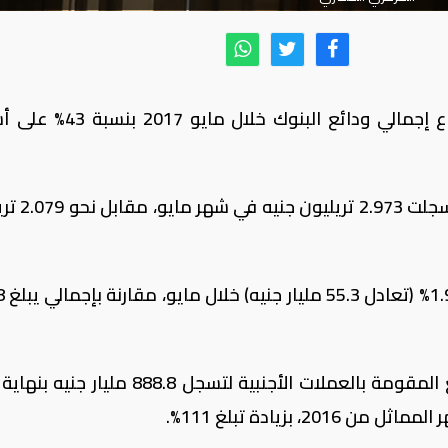
أظهرت بيانات البنك المركزي المصري، ارتفاع إجمالي ودائع البنو
وأوضح البنك في تقرير الشهري، أن الو
وعلى أساس شه
وعزى التقرير نمو الودائع إلى ارتفاع الودائع المقومة بالعملات الأجنبية لتسجل 888.8