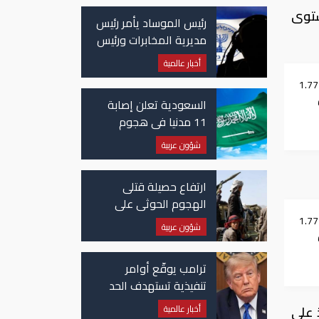
لال الفترة، من مستوى
رئيس الموساد يأمر رئيس
مديرية المخابرات ورئيس
قسم إيران بالاستقالة
أخبار عالمية
توقع استقبال 1.772
السعودية تعلن إصابة
11 مدنيا في هجوم
حوثي على نجران
شؤون عربية
ارتفاع حصيلة قتلى
الهجوم الحوثي على
معسكرات حكومية لـ58
توقع استقبال 1.772
شؤون عربية
قتيلًا وعشرات الجرحى
ترامب يوقّع أوامر
تنفيذية تستهدف الحد
من منح الجنسية
 على
أخبار عالمية