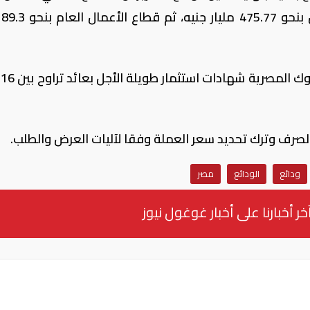
1.88 ت
وشهد
ودائع
الودائع
مصر
خر أخبارنا على أخبار غوغول نيوز