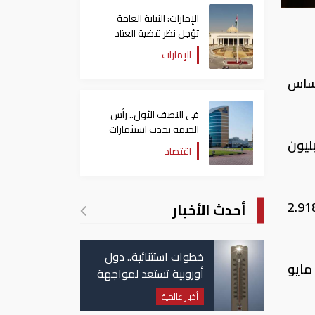
الإمارات: النيابة العامة
تؤجل نظر قضية العتاد
العسكري للسودان
الإمارات
ك خلال مايو 2017 بنسبة 43% على أساس
في النصف الأول.. رأس
الخيمة تجذب استثمارات
دائع سجلت 2.973 تريليون جنيه في شهر مايو، مقابل نحو 2.079 تريليون
تتجاوز 771 مليون درهم
اقتصاد
ري ارتفعت الودائع بنسبة 1.9% (تعادل 55.3 مليار جنيه) خلال مايو، مقارنة بإجمالي يبلغ 2.918
أحدث الأخبار
خطوات استثنائية.. دول
 مليار جنيه بنهاية مايو
أوروبية تستعد لمواجهة
موجة حر غير مسبوقة
أخبار عالمية