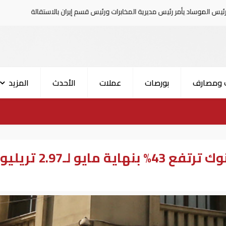
يس مديرية المخابرات ورئيس قسم إيران بالاستقالة
السعودية تعلن إصابة 
 ومصارف
بورصات
عملات
الأحدث
المزيد
المركزي المصري: ودائع البنوك ترتفع 43% بنهاية مايو لـ