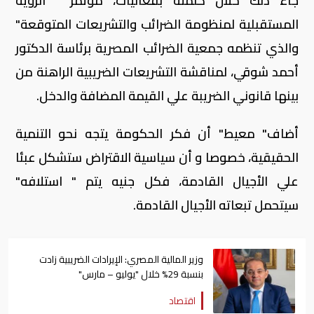
جاء ذلك خلال كلمته بفعاليات، مؤتمر " الرؤية
المستقبلية لمنظومة الضرائب والتشريعات المتوقعة"
والذي تنظمه جمعية الضرائب المصرية برئاسة الدكتور
أحمد شوقي، لمناقشة التشريعات الضريبية الراهنة من
بينها قانوني الضريبة علي القيمة المضافة والدخل.
أضاف" معيط" أن فكر الحكومة يتجه نحو التنمية
الحقيقية، خصوصا و أن سياسية الاقتراض ستشكل عبئا
علي الأجيال القادمة، فكل جنيه يتم " استلافه"
سيتحمل تبعاته الأجيال القادمة.
وزير المالية المصري: الإيرادات الضريبية زادت
بنسبة 29% خلال "يوليو – مارس"
اقتصاد