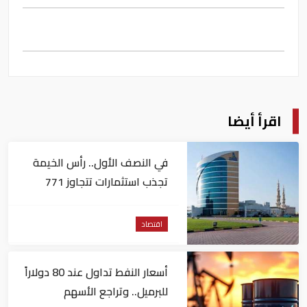
اقرأ أيضا
في النصف الأول.. رأس الخيمة
تجذب استثمارات تتجاوز 771
مليون درهم
اقتصاد
أسعار النفط تداول عند 80 دولاراً
للبرميل.. وتراجع الأسهم