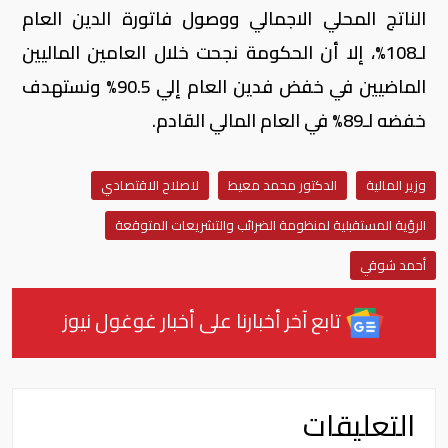
الناتج المحلي الاجمالي ووصول فاتورة الدين العام
لـ108%، إلا أن الحكومة نجحت خلال العامين الماليين
الماضيين في خفض فدين العام إلي 90.5% ونستهدف
خفضه لـ89% في العام المالي القادم.
وزير المالية
الدكتور محمد معيط
لاصلاح الاقتصادي
الرؤية المستقبلية لمنظومة الضرائب والتشريعات المتوقعة
أحمد شوقي
تابع آخر أخبارنا على أخبار غوغول نيوز
التعليقات