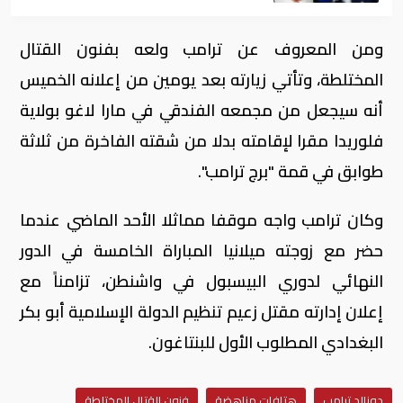
ومن المعروف عن ترامب ولعه بفنون القتال
المختلطة، وتأتي زيارته بعد يومين من إعلانه الخميس
أنه سيجعل من مجمعه الفندقي في مارا لاغو بولاية
فلوريدا مقرا لإقامته بدلا من شقته الفاخرة من ثلاثة
طوابق في قمة "برج ترامب".
وكان ترامب واجه موقفا مماثلا الأحد الماضي عندما
حضر مع زوجته ميلانيا المباراة الخامسة في الدور
النهائي لدوري البيسبول في واشنطن، تزامناً مع
إعلان إدارته مقتل زعيم تنظيم الدولة الإسلامية أبو بكر
البغدادي المطلوب الأول للبنتاغون.
دونالد ترامب
هتافات مناهضة
فنون القتال المختلطة