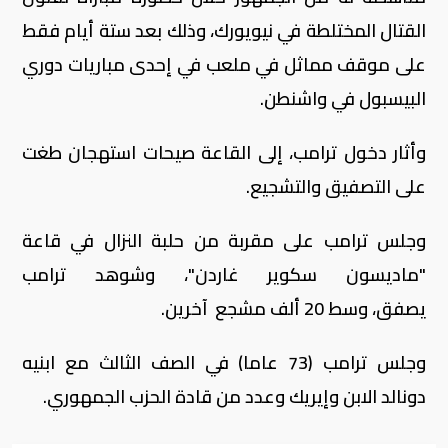
القتال المختلطة في نيويورك، وذلك بعد ستة أيام فقط
على موقف مماثل في ملعب في إحدى مباريات دوري
البيسبول في واشنطن.
وأثار دخول ترامب، إلى القاعة صيحات استهجان طغت
على التصفيق والتشجيع.
وجلس ترامب على مقربة من حلبة النزال في قاعة
"ماديسون سكوير غاردن"، وشوهد ترامب
يصفق، وسط 20 ألف مشجع آخرين.
وجلس ترامب (73 عاما) في الصف الثالث مع ابنيه
دونالد الابن وإيريك وعدد من قادة الحزب الجمهوري.