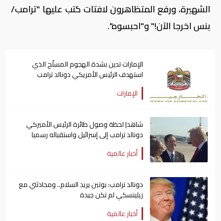
الشهيرة، ورفع المتظاهرون لافتات كتب عليها "ترامب/
بنس اخرجا الآن!" و"احبسوه".
الإمارات تدين بشدة الهجوم المسلّح الذي
استهدف الرئيس الأمريكي دونالد ترامب
الإمارات
شاهد| لحظة وصول طائرة الرئيس الأميركي
دونالد ترامب إلى إسرائيل واستقباله رسميا
أخبار عالمية
دونالد ترامب: بوتين يريد السلام.. ومحادثتي مع
زيلينسكي لم تكن جيدة
أخبار عالمية