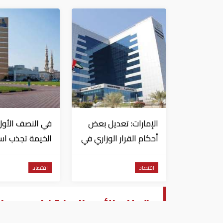
الإمارات: تعديل بعض
في النصف الأول
أحكام القرار الوزاري في
الخيمة تجذب اس
شأن الضريبة على
تتجاوز 771 مليون درهم
الشركات والأعمال
اقتصاد
اقتصاد
قطاع الأعمال: ارتفاع معدل
78.875 قنطارًا