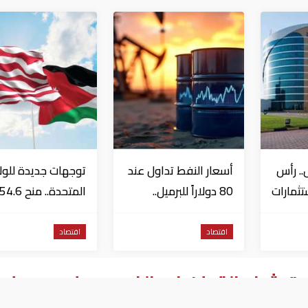
.. رأس
أسعار النفط تداول عند
توجهات جديدة للول
تثمارات
80 دولاراً للبرميل..
المتحدة.. منح 6
وتراجع الأسهم
مليون دولار مساعد
الأمريكية
إلى الأردن
اقتصاد
اقتصاد
ات شراء القطن في الفيوم وبنى سويف ل