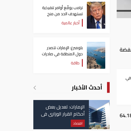
ترامب يوقّع أوامر تنفيذية
تستهدف الحد من منح
الجنسية الأمريكية بالولادة
أخبار عالمية
بلومبرغ: الإمارات تتصدر
جل جرام الفضة
دول المنطقة في صادرات
النفط عبر مضيق هرمز
طاقة
 في
أحدث الأخبار
الإمارات: تعديل بعض
أحكام القرار الوزاري في
ضة عيار 90 سجل نحو 1.86 درهما، وجرام فضة عيار 80 نحو 1.65 درهما، أوقية الفضة نحو 64.18
شأن الضريبة على
اقتصاد
الشركات والأعمال