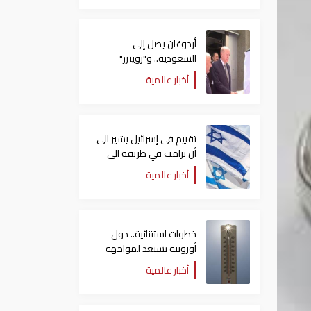
أردوغان يصل إلى
السعودية.. و"رويترز"
تكشف تفاصيل الاتفاق
أخبار عالمية
المرتقب
تقييم في إسرائيل يشير الى
أن ترامب في طريقه الى
إبرام اتفاق مع إيران
أخبار عالمية
خطوات استثنائية.. دول
أوروبية تستعد لمواجهة
موجة حر غير مسبوقة
أخبار عالمية