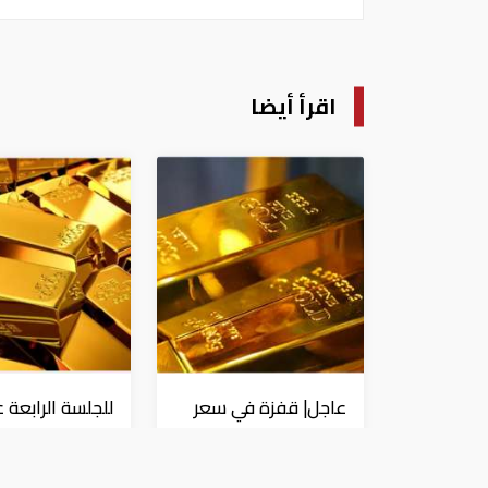
اقرأ أيضا
عاجل| قفزة في سعر
للجلسة الرابعة 
الذهب بعد صدور بيانات
التوالي.. الذهب 
الوظائف الأمريكية
أعلى مستوياته 