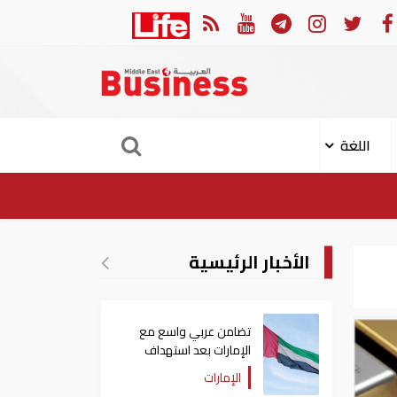
ومصر قد تنضم إليها
عاجل| السعودية تصدر بيانا بأشد العبارات ب
اللغة
الأخبار الرئيسية
تضامن عربي واسع مع
الإمارات بعد استهداف
ناقلة في مضيق هرمز
الإمارات