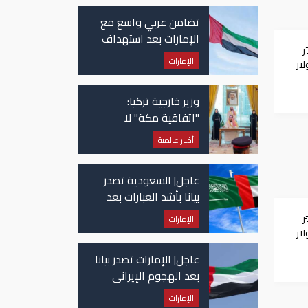
تضامن عربي واسع مع
الإمارات بعد استهداف
ر
ناقلة في مضيق هرمز
الإمارات
وزير خارجية تركيا:
"اتفاقية مكة" لا
تستهدف إيران.. ومصر
أخبار عالمية
قد تنضم إليها
عاجل| السعودية تصدر
بيانا بأشد العبارات بعد
استهداف إيران لناقلة
ر
الإمارات
إماراتية
عاجل| الإمارات تصدر بيانا
بعد الهجوم الإيراني
على سفينة تابعة
الإمارات