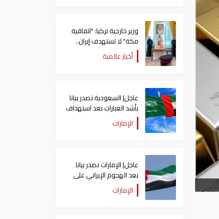
وزير خارجية تركيا: "اتفاقية
مكة" لا تستهدف إيران..
ومصر قد تنضم إليها
أخبار عالمية
عاجل| السعودية تصدر بيانا
بأشد العبارات بعد استهداف
إيران لناقلة إماراتية
الإمارات
عاجل| الإمارات تصدر بيانا
بعد الهجوم الإيراني على
سفينة تابعة لـ"أدنوك"
الإمارات