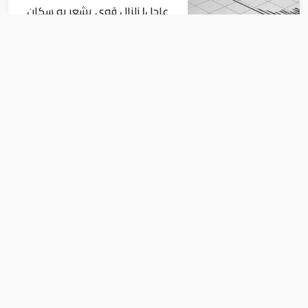
عاجل| زلزال قوي يشعر به سكان
القاهرة
أخبار
السيسي يجتمع مع وزير النقل
ويوجه بسرعة الانتهاء من
المشروعات الجاري تنفيذها
أخبار
عباس: حماس تخدم المصالح الأميركية
و"صفقة القرن" لن تمر