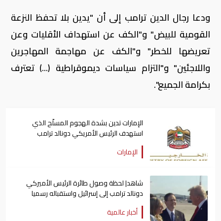
ودعا رجال الدين ترامب إلى أن "يدين بلا تحفظ النزعة
القومية للبيض" و"الكف عن استهداف الأقليات وعن
تعريضها للخطر" و"الكف عن مهاجمة المهاجرين
واللاجئين" و"التزام سياسات ديموقراطية (...) تعترف
بكرامة الجميع".
الإمارات تدين بشدة الهجوم المسلّح الذي
استهدف الرئيس الأمريكي دونالد ترامب
الإمارات
شاهد| لحظة وصول طائرة الرئيس الأميركي
دونالد ترامب إلى إسرائيل واستقباله رسميا
أخبار عالمية