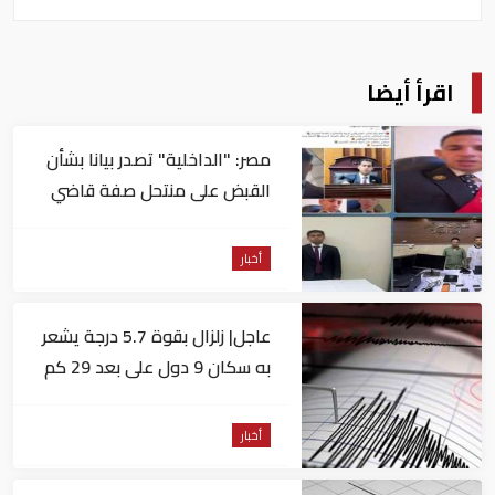
اقرأ أيضا
مصر: "الداخلية" تصدر بيانا بشأن
القبض على منتحل صفة قاضي
للاستيلاء على المواطنين
أخبار
عاجل| زلزال بقوة 5.7 درجة يشعر
به سكان 9 دول على بعد 29 كم
من السويس
أخبار