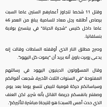
وقتل 11 شخصا تتجاوز أعمارهم الستين عاما السبت
برصاص أطلقه رجل معاد للسامية يبلغ من العمر 46
عاما داخل كنيس "شجرة الحياة" في بيتسبرغ بولاية
بنسلفانيا.
وصرح مطلق النار الذي أوقفته السلطات وقالت إنه
يدعى روبرت باورز، أنه يريد أن "يموت كل اليهود".
وقال المسؤولون الدينيون اليهود في رسالتهم
المفتوحة "في السنوات الثلاث الأخيرة، شجعت أقوالكم
وسياساتكم حركة قومية للبيض تتسع يوما بعد يوم.
وصفتم بانفسكم جريمة القاتل بأنه شرير، لكن العنف
الذي حدث أمس (السبت) هو (نتيجة) مباشرة لتأثيركم".