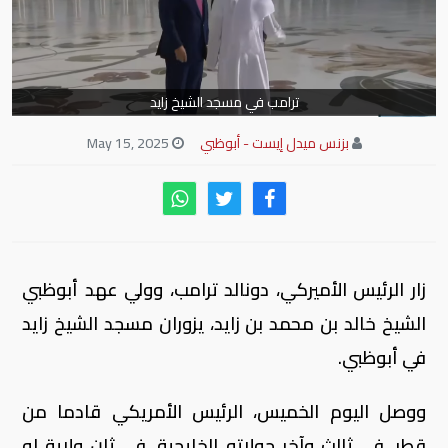
ترامب في مسجد الشيخ زايد
بزنس ميدل إيست - أبوظبي
May 15, 2025
زار الرئيس الأميركي، دونالد ترامب، وولي عهد أبوظبي
الشيخ خالد بن محمد بن زايد، يزوران مسجد الشيخ زايد
في أبوظبي.
ووصل اليوم الخميس، الرئيس الأمريكي قادما من
قطر، في ثالث وآخر جولاته الخليجية، في ثان ولاية له