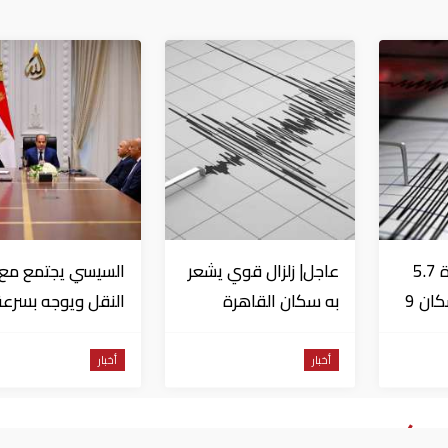
عاجل| زلزال بقوة 5.7
عاجل| زلزال قوي يشعر
السيسي يجتمع مع و
درجة يشعر به سكان 9
به سكان القاهرة
النقل ويوجه بسرعة
دول على بعد 29 كم
الانتهاء من
المشروعات الجاري
أخبار
أخبار
تنفيذها
وسكو