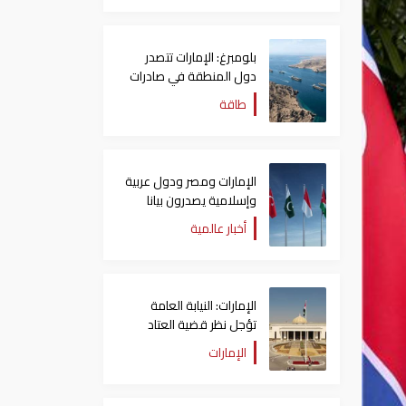
بلومبرغ: الإمارات تتصدر
دول المنطقة في صادرات
النفط عبر مضيق هرمز
طاقة
الإمارات ومصر ودول عربية
وإسلامية يصدرون بيانا
مشتركا بشأن الانتهاكات
أخبار عالمية
الإسرائيلية في غزة
الإمارات: النيابة العامة
تؤجل نظر قضية العتاد
العسكري للسودان
الإمارات