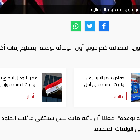
ترامب وزعيم كوريا الشمالية
وريا الشمالية كيم جونج أون "لوفائه بوعده" بتسليم رفات أكث
انخفاض سعر البنزين في
مصر: التوصل لاتفاق ب
الولايات المتحدة إلى أقل
الولايات المتحدة وإيران
من أربعة دولارات
تطور بالغ الأهمية
طاقة
أخبار
ه بوعده"، معلنا أن نائبه مايك بنس سيلتقى عائلات الجنود ا
 الولايات المتحدة.