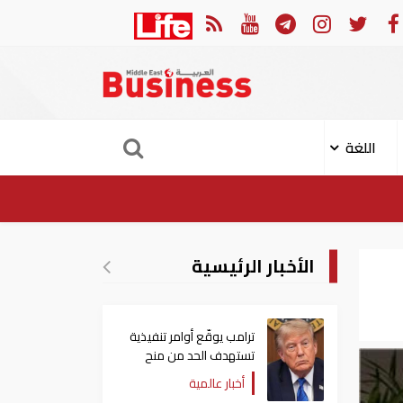
لحوثي على معسكرات حكومية لـ58 قتيلًا وعشرات الجرحى
اللغة
الأخبار الرئيسية
ترامب يوقّع أوامر تنفيذية
تستهدف الحد من منح
الجنسية الأمريكية بالولادة
أخبار عالمية