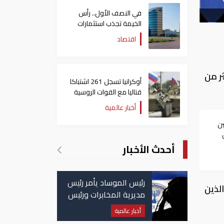
في النصف الأول.. رأس
الخيمة تجذب استثمارات
تتجاوز 771 مليون درهم
اقتصاد
ر من
أوكرانيا تسجل 261 اشتباكا
قتاليا مع القوات الروسية
أخبار عالمية
ين
أحدث الأخبار
رئيس الموساد يأمر رئيس
لذين
مديرية المخابرات ورئيس
قسم إيران بالاستقالة
أخبار عالمية