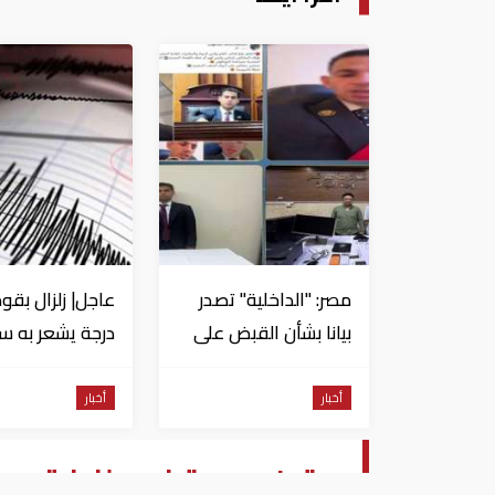
مصر: "الداخلية" تصدر
بيانا بشأن القبض على
منتحل صفة قاضي
للاستيلاء على
من السويس
أخبار
أخبار
المواطنين
بوتين يدعو ترامب لزيارة م