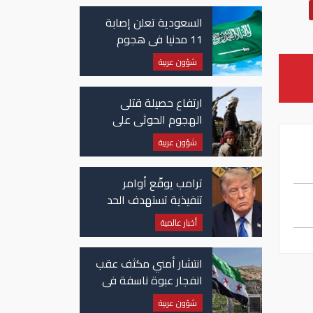
السعودية تعلن إصابة
11 مدنيا في هجوم
حوثي على نجران
شؤون عربية
ارتفاع حصيلة قتلى
الهجوم الحوثي على
معسكرات حكومية لـ58
شؤون عربية
قتيلًا وعشرات الجرحى
ترامب يوقّع أوامر
تنفيذية تستهدف الحد
من منح الجنسية
أخبار عالمية
الأمريكية بالولادة
انتشار أمني مكثف عقب
انفجار عبوة ناسفة في
حافلة ركاب في سوريا
شؤون عربية