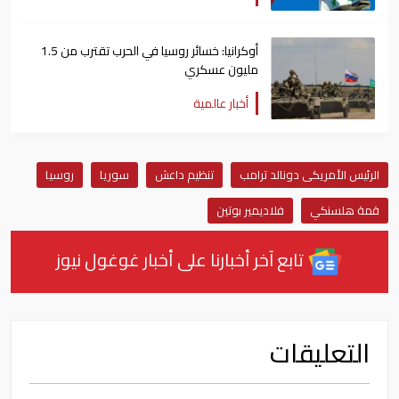
أوكرانيا: خسائر روسيا في الحرب تقترب من 1.5
مليون عسكري
أخبار عالمية
الرئيس الأمريكى دونالد ترامب
تنظيم داعش
سوريا
روسيا
قمة هلسنكي
فلاديمير بوتين
تابع آخر أخبارنا على أخبار غوغول نيوز
التعليقات