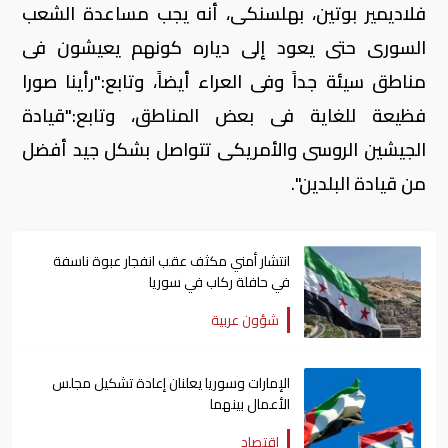
فلاديمير بوتين، بهلسنكى، أنه يجب مساعدة الشعب
السورى حتى يعود إلى دياره كونهم يعيشون فى
مناطق سيئة جداً وفى العراء أيضاً، وتابع:"رأينا صورا
فظيعة للغاية فى بعض المناطق، وتابع:"قيادة
الجيشين الروسى والأمريكى تتواصل بشكل جيد أفضل
من قيادة البلدين".
انتشار أمني مكثف عقب انفجار عبوة ناسفة
في حافلة ركاب في سوريا
شؤون عربية
الإمارات وسوريا يعلنان إعادة تشكيل مجلس
الأعمال بينهما
اقتصاد