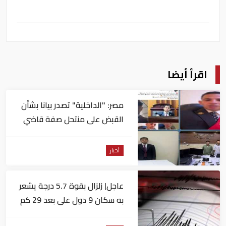
اقرأ أيضا
مصر: "الداخلية" تصدر بيانا بشأن
القبض على منتحل صفة قاضي
للاستيلاء على المواطنين
أخبار
عاجل| زلزال بقوة 5.7 درجة يشعر
به سكان 9 دول على بعد 29 كم
من السويس