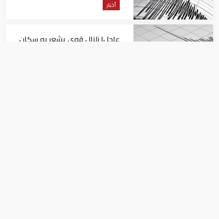
أخبار
عاجل| زلزال قوي يشعر به سكان
القاهرة
أخبار
السيسي يجتمع مع وزير النقل
ويوجه بسرعة الانتهاء من
المشروعات الجاري تنفيذها
أخبار
ماكين: لقاء ترامب ببوتين "أحد اسوأ لحظات
تاريخ الرئاسة الأمريكية"