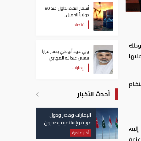
أسعار النفط تداول عند 80
دولاراً للبرميل..
وتراجع الأسهم الأمريكية
اقتصاد
وذلك
ولي عهد أبوظبي يصدر قراراً
ليها
بتعيين عبدالله المهيري
رئيسا لـ"أبوظبي للتراث"
الإمارات
نظام
أحدث الأخبار
الإمارات ومصر ودول
عربية وإسلامية يصدرون
ليه،
بيانا مشتركا بشأن
أخبار عالمية
الانتهاكات الإسرائيلية
عزعة