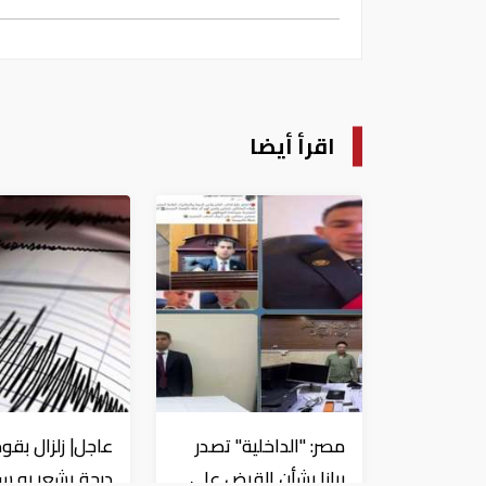
اقرأ أيضا
مصر: "الداخلية" تصدر
بيانا بشأن القبض على