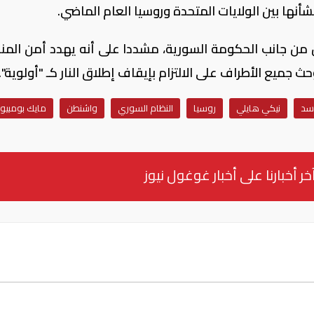
نها بين الولايات المتحدة وروسيا العام الماضي.
من جانب الحكومة السورية، مشددا على أنه يهدد أمن المن
ميع الأطراف على الالتزام بإيقاف إطلاق النار كـ "أولوية".
أسد
نيكي هايلي
روسيا
النظام السوري
واشنطن
مايك بومبيو
خر أخبارنا على أخبار غوغول نيوز