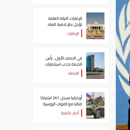
الإمارات: النيابة العامة
تؤجل نظر قضية العتاد
العسكري للسودان
الإمارات
في النصف الأول.. رأس
الخيمة تجذب استثمارات
تتجاوز 771 مليون درهم
اقتصاد
أوكرانيا تسجل 261 اشتباكا
قتاليا مع القوات الروسية
أخبار عالمية