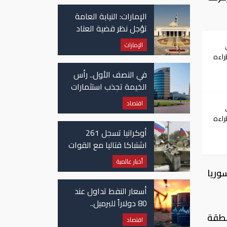
في غزة
الإمارات: النيابة العامة
تؤجل نظر قضية العتاد
العسكري للسودان
الإمارات
راءه
في النصف الأول.. رأس
الخيمة تجذب استثمارات
تتجاوز 771 مليون درهم
اقتصاد
راءه
أوكرانيا تسجل 261
اشتباكا قتاليا مع القوات
الروسية
أخبار عالمية
وريا
أسعار النفط تداول عند
80 دولاراً للبرميل..
وتراجع الأسهم
نطقة
اقتصاد