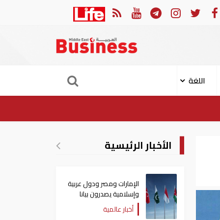
في النصف الأول.. رأس الخيمة تجذب استثمارات تتجاوز 771 مليون درهم
اللغة
الأخبار الرئيسية
الإمارات ومصر ودول عربية
وإسلامية يصدرون بيانا
مشتركا بشأن الانتهاكات
أخبار عالمية
الإسرائيلية في غزة