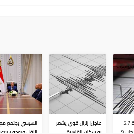
عاجل| زلزال بقوة 5.7
عاجل| زلزال قوي يشعر
السيسي يجتمع مع و
درجة يشعر به سكان 9
به سكان القاهرة
النقل ويوجه بسرعة