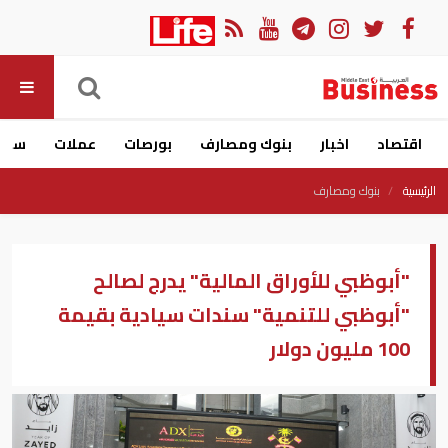
اقتصاد
اخبار
بنوك ومصارف
بورصات
عملات
سيار
الرئيسية
بنوك ومصارف
"أبوظبي للأوراق المالية" يدرج لصالح
"أبوظبي للتنمية" سندات سيادية بقيمة
100 مليون دولار