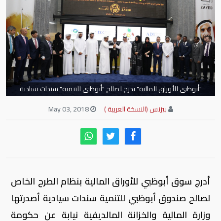
"أبوظبي للأوراق المالية" يدرج لصالح "أبوظبي للتنمية" سندات سيادية
بقيمة 100 مليون دولار
بيزنس (النسخة العربية )
May 03, 2018
أدرج سوق أبوظبي للأوراق المالية بنظام الطرح الخاص
لصالح صندوق أبوظبي للتنمية سندات سيادية أصدرتها
وزارة المالية والخزانة المالديفية نيابة عن حكومة