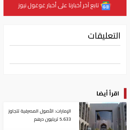
تابع آخر أخبارنا على أخبار غوغول نيوز
التعليقات
اقرأ أيضا
الإمارات: الأصول المصرفية تتجاوز
5.633 تريليون درهم