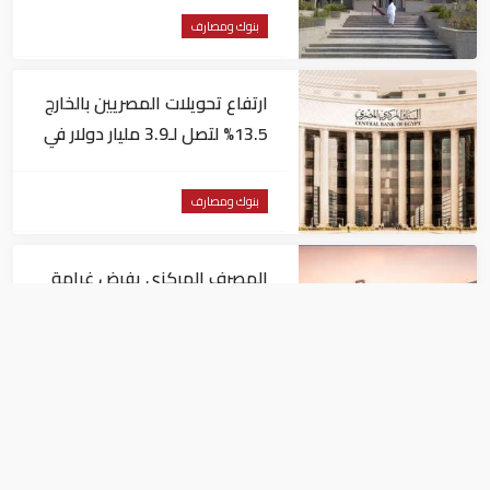
بنوك ومصارف
ارتفاع تحويلات المصريين بالخارج
13.5% لتصل لـ3.9 مليار دولار في
يونيو
بنوك ومصارف
المصرف المركزي يفرض غرامة
مالية 1.82 مليون درهم على فرع
لبنك أجنبي
بنوك ومصارف
البنوك المصرية تعتمد معيار ISO
20022 الدولي في التحويلات