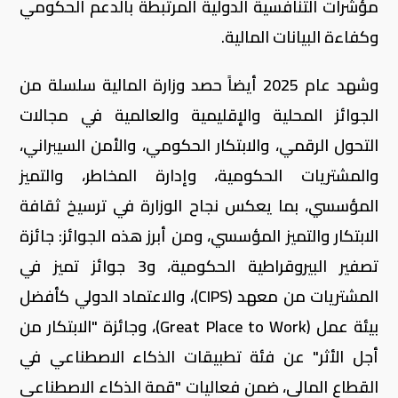
مؤشرات التنافسية الدولية المرتبطة بالدعم الحكومي
وكفاءة البيانات المالية.
وشهد عام 2025 أيضاً حصد وزارة المالية سلسلة من
الجوائز المحلية والإقليمية والعالمية في مجالات
التحول الرقمي، والابتكار الحكومي، والأمن السيبراني،
والمشتريات الحكومية، وإدارة المخاطر، والتميز
المؤسسي، بما يعكس نجاح الوزارة في ترسيخ ثقافة
الابتكار والتميز المؤسسي، ومن أبرز هذه الجوائز: جائزة
تصفير البيروقراطية الحكومية، و3 جوائز تميز في
المشتريات من معهد (CIPS)، والاعتماد الدولي كأفضل
بيئة عمل (Great Place to Work)، وجائزة "الابتكار من
أجل الأثر" عن فئة تطبيقات الذكاء الاصطناعي في
القطاع المالي، ضمن فعاليات "قمة الذكاء الاصطناعي