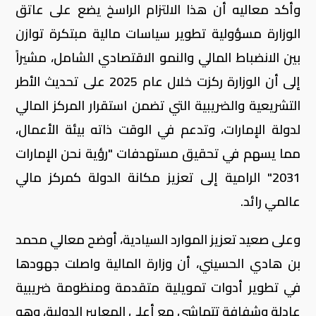
وأكد معاليه أن هذا الالتزام الراسخ يضع على عاتق
الوزارة مسؤولية تطوير سياسات مالية مبتكرة توازن
بين الانضباط المالي والنمو الاقتصادي الشامل، مشيراً
إلى أن الوزارة ركزت خلال عام 2025 على تحديث الأطر
التشريعية والضريبية التي تضمن استقرار المركز المالي
لدولة الإمارات، وتدعم في الوقت ذاته بيئة الأعمال،
مما يسهم في تحقيق مستهدفات "رؤية نحن الإمارات
2031" الرامية إلى تعزيز مكانة الدولة كمركز مالي
عالمي رائد.
وعلى صعيد تعزيز الموارد السيادية، أوضح معالي محمد
بن هادي الحسيني، أن وزارة المالية واصلت جهودها
في تطوير أدوات تمويلية متقدمة ومنظومة ضريبية
عادلة وشفافة تتماشى مع أعلى المعايير الدولية، وهو