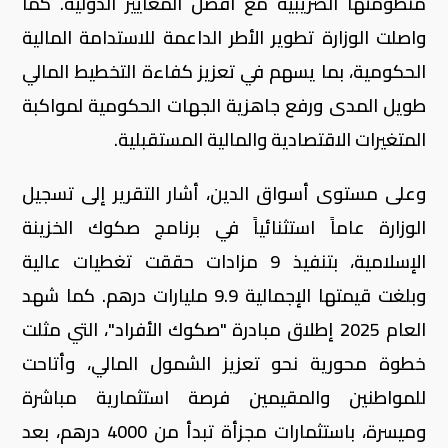
منظومتها الضريبية مع أفضل المعايير الدولية. كما
واصلت الوزارة تطوير الأطر الداعمة للاستدامة المالية
الحكومية، بما يسهم في تعزيز كفاءة التخطيط المالي
طويل المدى ورفع جاهزية الجهات الحكومية لمواكبة
المتغيرات الاقتصادية والمالية المستقبلية.
وعلى مستوى أسواق الدين، أشار التقرير إلى تسجيل
الوزارة عاماً استثنائياً في برنامج صكوك الخزينة
الإسلامية، بتنفيذ 9 مزادات حققت تغطيات عالية
وبلغت قيمتها الإجمالية 9.9 مليارات درهم. كما شهد
العام 2025 إطلاق مبادرة "صكوك الأفراد"، التي مثلت
خطوة محورية نحو تعزيز الشمول المالي، وأتاحت
للمواطنين والمقيمين فرصة استثمارية مباشرة
وميسرة، باستثمارات مجزأة تبدأ من 4000 درهم، بعد