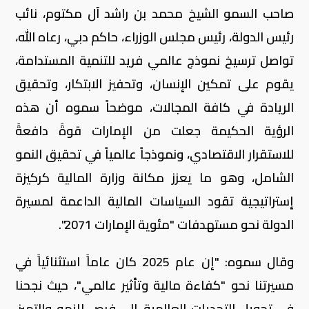
صاحب السمو الشيخ محمد بن راشد آل مكتوم، نائب
رئيس الدولة، رئيس مجلس الوزراء، حاكم دبي، رعاه الله،
تواصل ترسيخ نموذج عالمي فريد للتنمية المستدامة،
يقوم على تمكين الإنسان، وتحفيز الابتكار، وتحقيق
الريادة في كافة المجالات، موضحاً سموه أن هذه
الرؤية الحكيمة جعلت من الإمارات قوةً دافعةً
للاستقرار الاقتصادي، ونموذجاً عالمياً في تحقيق النمو
الشامل، وهو ما يعزز مكانة وزارة المالية كركيزة
إستراتيجية تقود السياسات المالية الداعمة لمسيرة
الدولة نحو مستهدفات "مئوية الإمارات 2071".
وقال سموه: "إن عام 2025 كان عاماً استثنائياً في
مسيرتنا نحو "كفاءة مالية وتأثير عالمي"، حيث نجحنا
في تحويل التحديات العالمية إلى فرص للنمو والتميز،