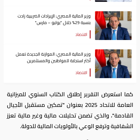
وزير المالية المصري: الإيرادات الضريبية زادت
بنسبة 29% خلال "يوليو – مارس"
اقتصاد
وزير المالية المصري: الموازنة الجديدة تعمل
أكثر استجابة للمواطنين والمستثمرين
اقتصاد
كما استعرض التقرير إطلاق الكتاب السنوي للميزانية
العامة للاتحاد 2025 بعنوان "تمكين مستقبل الأجيال
القادمة"، والذي تضمن تحليلات مالية وغير مالية تعزز
الشفافية وترفع الوعي بالأولويات المالية للدولة.