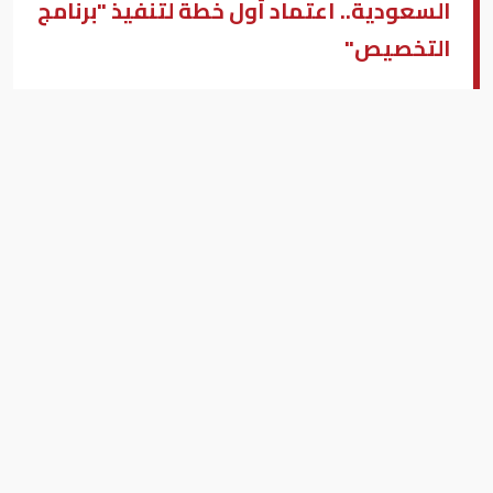
السعودية.. اعتماد أول خطة لتنفيذ "برنامج
التخصيص"
مجلس الشؤون الاقتصادية والتنمية السعودي
بيزنس "النسخة العربية"