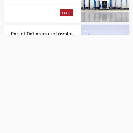
"ناسداك دبي"
بورصة
مراجعة تحريرية: Pocket Option
مقارنةً بمنصات التداول الأخرى
بورصة
غرفة دبي تبحث تعزيز التعاون مع
إثيوبيا
بورصة
البورصة المصرية تواصل ارتفاعها في ثاني