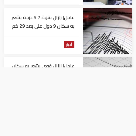
عاجل| زلزال بقوة 5.7 درجة يشعر
به سكان 9 دول على بعد 29 كم
من السويس
أخبار
عاجل| زلزال قوي يشعر به سكان
القاهرة
أخبار
السيسي يجتمع مع وزير النقل
ويوجه بسرعة الانتهاء من
المشروعات الجاري تنفيذها