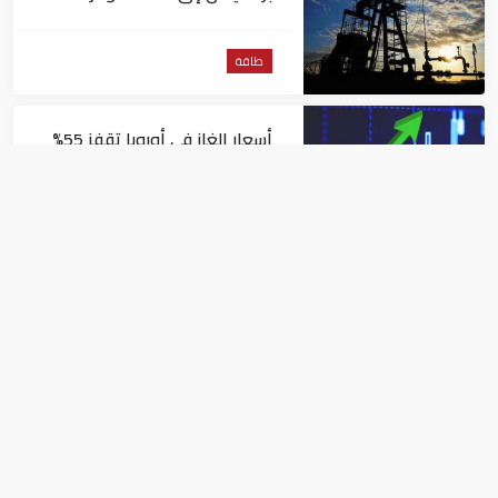
للبرميل
طاقة
أسعار الغاز في أوروبا تقفز 55%
في شهر بسبب موجات الحر
طاقة
أزمة طاقة تضرب المجر بعد
إيقاف مفاعل نووي جراء
انخفاض منسوب نهر الدانوب
طاقة