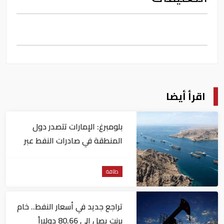
اقرأ أيضا
بلومبرغ: الإمارات تتصدر دول
المنطقة في صادرات النفط عبر
مضيق هرمز
طاقة
تراجع جديد في أسعار النفط.. خام
برنت يصل إلى 80.66 دولاراً