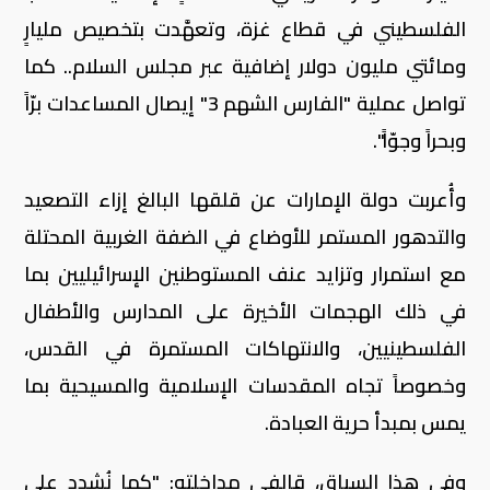
الفلسطيني في قطاع غزة، وتعهَّدت بتخصيص مليارٍ
ومائتي مليون دولار إضافية عبر مجلس السلام.. كما
تواصل عملية "الفارس الشهم 3" إيصال المساعدات برّاً
وبحراً وجوّاً".
وأُعربت دولة الإمارات عن قلقها البالغ إزاء التصعيد
والتدهور المستمر للأوضاع في الضفة الغربية المحتلة
مع استمرار وتزايد عنف المستوطنين الإسرائيليين بما
في ذلك الهجمات الأخيرة على المدارس والأطفال
الفلسطينيين، والانتهاكات المستمرة في القدس،
وخصوصاً تجاه المقدسات الإسلامية والمسيحية بما
يمس بمبدأ حرية العبادة.
وفي هذا السياق، قالفي مداخلته: "كما نُشدد على