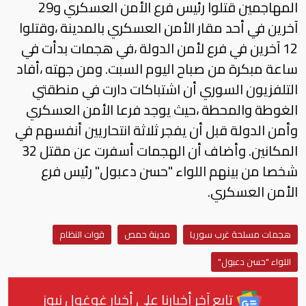
المهاجمين قتلوا رئيس فرع الأمن العسكري و29
آخرين في أحد مقار الأمن العسكري بالمدينة ،وقتلوا
12 آخرين في فرع لأمن الدولة ،في هجمات بدأت في
ساعة مبكرة من صباح اليوم السبت. ومن جهته ،أفاد
التلفزيون السوري أن اشتباكات دارت في منطقتي
الغوطة والمحطة ،حيث يوجد فرعا الأمن العسكري
وأمن الدولة قبل أن يفجر ثلاثة انتحاريين أنفسهم في
المكانين. وأضاف أن الهجمات أسفرت عن مقتل 32
شخصا من بينهم اللواء "حسن دعبول" رئيس فرع
الأمن العسكري.
هجمات مسلحة غرب سوريا
مدينة حمص
قوات النظام
اللواء "حسن دعبول"
تابع آخر أخبارنا على أخبار غوغول نيوز