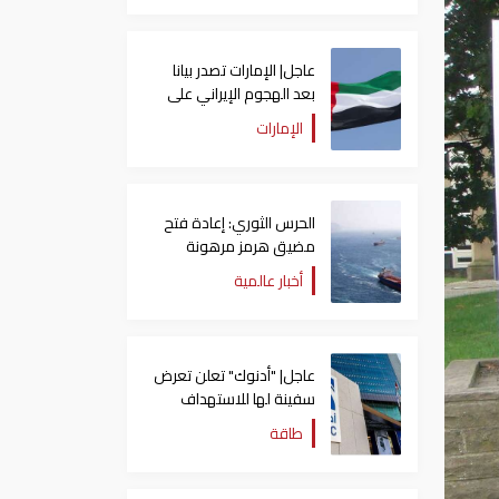
عاجل| الإمارات تصدر بيانا
بعد الهجوم الإيراني على
سفينة تابعة لـ"أدنوك"
الإمارات
الحرس الثوري: إعادة فتح
مضيق هرمز مرهونة
بقبول واشنطن الكامل
أخبار عالمية
لشروط طهران
عاجل| "أدنوك" تعلن تعرض
سفينة لها للاستهداف
بصاروخ في مضيق هرمز
طاقة