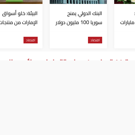
البنك الدولي يمنح
البيئة: خلو أسواق
تثمارات بـ4.5 مليارات
سوريا 100 مليون دولار
الإمارات من منتجات
اج
الخس المرتبطة بت
داء السيكلوسبورا
اقتصاد
اقتصاد
ئد سالب