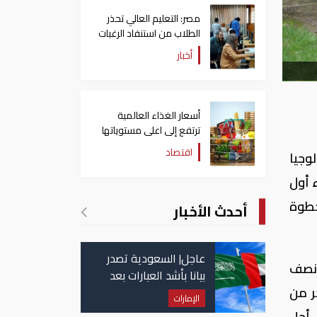
مصر: التعليم العالي تحذر
الطلاب من استنفاد الرغبات
قبل غلق التسجيل
أخبار
أسعار الغذاء العالمية
ترتفع إلى اعلى مستوياتها
منذ 3 سنوات
اقتصاد
وجيا
 أول
خطوة
أحدث الأخبار
عاجل| السعودية تصدر
 نصف
بيانا بأشد العبارات بعد
ر من
استهداف إيران لناقلة
الإمارات
إماراتية
 أجل