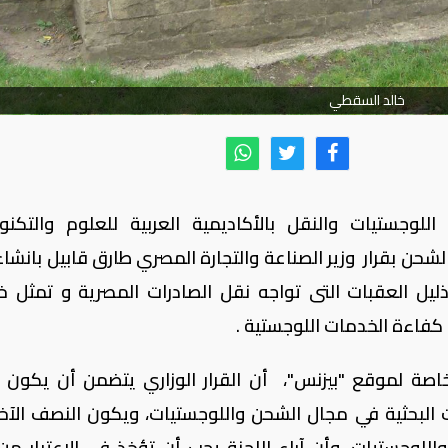
خالد السقطي
لوجستيات والنقل بالأكاديمية العربية للعلوم والتكنول
ن بقرار وزير الصناعة والتجارة المصري طارق قابيل بانشاء
يل العقبات التى تواجه نقل الصادرات المصرية و تمثل 
 كفاءة الخدمات اللوجستية .
ة لموقع "بيزنس"، أن القرار الوزاري يتضمن أن يكون
البحثية في مجال الشحن واللوجستيات، ويكون النصف الآخ
للوجستيات، وأن آراء اللجنة يجب أن تؤخذ في الاعتبار من