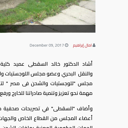
امال إبراهيم
December 09, 2017
أشاد الدكتور خالد السقطى عميد كلية ال
والنقل البحري وعضو مجلس اللوجستيات والشح
مجلس "للوجستيات والشحن فى مصر " لتذل
مهمة نحو تعزيز وتنمية صادراتنا للخارج ورفع
وأضاف "السقطى" في تصريحات صحفية خاص
أعضاء المجلس من القطاع الخاص والجهات 
الجهات الحكومية المعنية بملفات الشحن وا