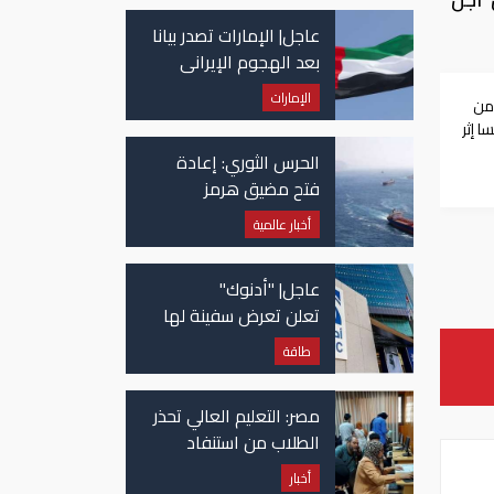
عاجل| الإمارات تصدر بيانا
بعد الهجوم الإيراني
على سفينة تابعة
الإمارات
من
لـ"أدنوك"
 إثر
الحرس الثوري: إعادة
فتح مضيق هرمز
مرهونة بقبول واشنطن
أخبار عالمية
الكامل لشروط طهران
عاجل| "أدنوك"
تعلن تعرض سفينة لها
للاستهداف بصاروخ في
طاقة
مضيق هرمز
مصر: التعليم العالي تحذر
الطلاب من استنفاد
الرغبات قبل غلق
أخبار