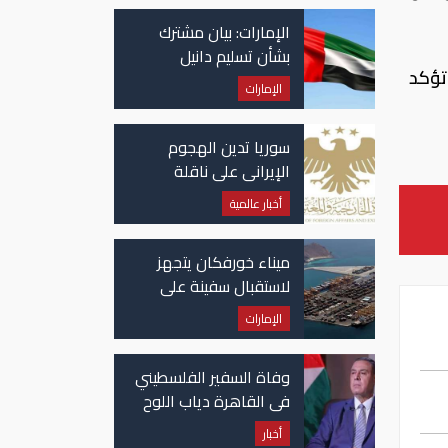
الإمارات: بيان مشترك
بشأن تسليم دانيل
تؤكد
كينيهان إلى السلطات
الإمارات
الإيرلندية
سوريا تدين الهجوم
الإيراني على ناقلة
"أدنوك" في مضيق هرمز
أخبار عالمية
ميناء خورفكان يتجهز
لاستقبال سفينة على
متنها 6068 سيارة صينية
الإمارات
وفاة السفير الفلسطيني
في القاهرة دياب اللوح
أخبار