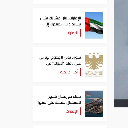
الإمارات: بيان مشترك بشأن
تسليم دانيل كينيهان إلى
السلطات الإيرلندية
الإمارات
سوريا تدين الهجوم الإيراني
على ناقلة "أدنوك" في
مضيق هرمز ‏
أخبار عالمية
ميناء خورفكان يتجهز
لاستقبال سفينة على متنها
6068 سيارة صينية
الإمارات