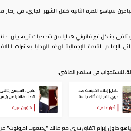
يامين نتنياهو للمرة الثانية خلال الشهر الجاري، في إطار ق
و تلقى بشكل غير قانوني هدايا من شخصيات ثرية، بينها منت
 الإعلام القيمة الإجمالية لهذه الهدايا بعشرات الآلا
، للاستجواب في سبتمبر الماضي.
عاجل| إخلاء الكنيست بعد
عاجل.. السيسي يتلقى
دوي انفجارات أثناء جلسة
اتصالا هاتفيا من رئيس
رئيس الوزراء الإسرائيلي
الوزراء الإسرائيلي
أخبار عالمية
شؤون عربية
نياهو حاول إبرام اتفاق سري مع مالك "يديعوت احرونوت" من