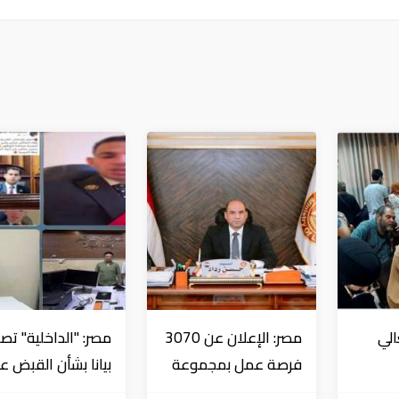
الي
مصر: الإعلان عن 3070
مصر: "الداخلية" تصد
فرصة عمل بمجموعة
بيانا بشأن القبض ع
 قبل
طلعت مصطفى
منتحل صفة قاضي