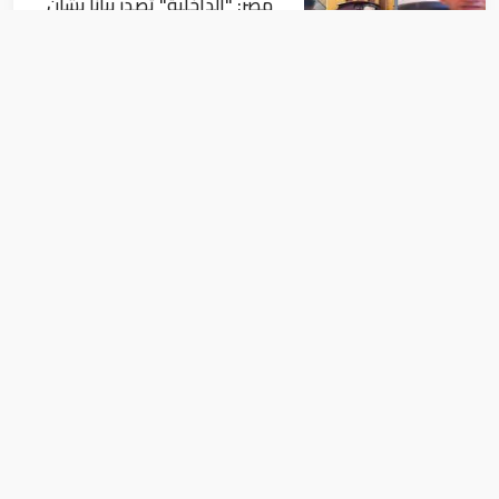
مصر: "الداخلية" تصدر بيانا بشأن
القبض على منتحل صفة قاضي
للاستيلاء على المواطنين
أخبار
عاجل| زلزال بقوة 5.7 درجة يشعر
به سكان 9 دول على بعد 29 كم
من السويس
أخبار
الحريري يصل باريس وسيجري محادثات مع
ماكرون