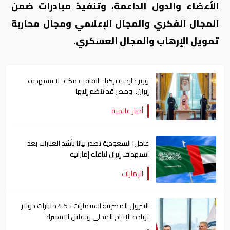
الأعضاء والدول الداعمة، وتنفيذ مبادرات ضمن
المجال الفكري والمجال الإعلامي ومجال محاربة
تمويل الإرھاب والمجال العسكري.
وزير خارجية تركيا: "اتفاقية مكة" لا تستهدف
إيران.. ومصر قد تنضم إليها
أخبار عالمية
عاجل| السعودية تصدر بيانا بأشد العبارات بعد
استهداف إيران لناقلة إماراتية
الإمارات
البترول المصرية: استثمارات بـ4.5 مليارات دولار
لزيادة الإنتاج المحلي وتقليل الاستيراد