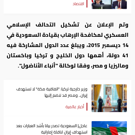
اقتصاد
وتم الإعلان عن تشكيل التحالف الإسلامي
العسكري لمكافحة الإرهاب بقيادة السعودية في
14 ديسمبر 2015، ويبلغ عدد الدول المشاركة فيه
41 دولة، أهمها دول الخليج و تركيا وباكستان
وماليزيا و مصر، وفقا لوكالة "أنباء الأناضول".
وزير خارجية تركيا: "اتفاقية مكة" لا تستهدف
إيران.. ومصر قد تنضم إليها
أخبار عالمية
عاجل| السعودية تصدر بيانا بأشد العبارات بعد
استهداف إيران لناقلة إماراتية