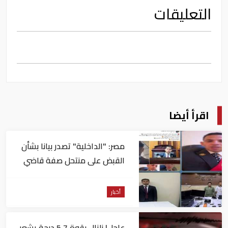
التعليقات
اقرأ أيضا
مصر: "الداخلية" تصدر بيانا بشأن
القبض على منتحل صفة قاضي
للاستيلاء على المواطنين
أخبار
عاجل| زلزال بقوة 5.7 درجة يشعر