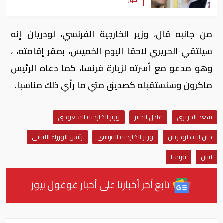
من جانبه قال، وزير الخارجية الفرنسي، لودريان إنه
سيلتقي الحريري لاحقًا اليوم الخميس، بمقر إقامته، ،
وهو مدعو مع أسرته لزيارة فرنسا، كما دعاه الرئيس
ماكرون وسنستقبله كصديق متي ما رأي ذلك مناسبًا.
سعد الحريري
عادل الجبير
وزير الخارجية السعودي
جان إيف لودريان
وزير الخارجية الفرنسي
رئيس الوزراء اللبناني
لبنان
فرنسا
تابع آخر أخبارنا على أخبار غوغول نيوز