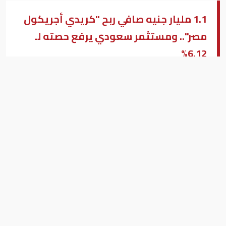
1.1 مليار جنيه صافي ربح "كريدي أجريكول
مصر".. ومستثمر سعودي يرفع حصته لـ
6.12%
كريدي أجريكول مصر