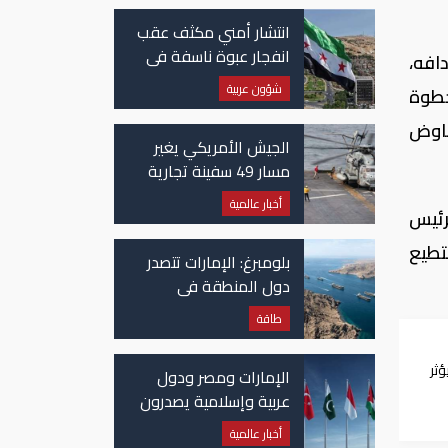
انتشار أمني مكثف عقب
انفجار عبوة ناسفة في
افه،
حافلة ركاب في سوريا
شؤون عربية
خطوة
فاوض
الجيش الأمريكي يغير
مسار 49 سفينة تجارية
في مضيق هرمز
أخبار عالمية
يحيث يمرر الرئيس
تطيع
بلومبرغ: الإمارات تتصدر
دول المنطقة في
صادرات النفط عبر مضيق
طاقة
هرمز
ؤثر
الإمارات ومصر ودول
سي
عربية وإسلامية يصدرون
بيانا مشتركا بشأن
أخبار عالمية