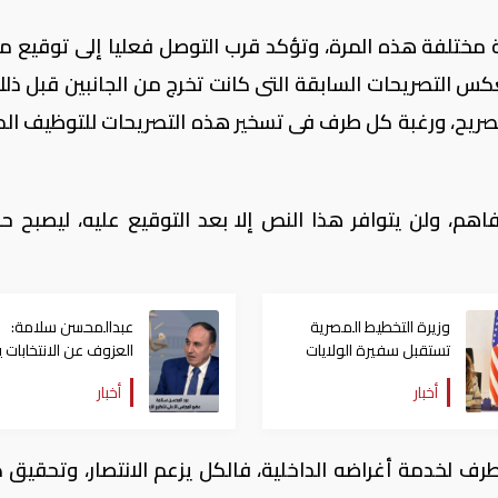
لة مختلفة هذه المرة، وتؤكد قرب التوصل فعليا إلى توقيع م
بعكس التصريحات السابقة التى كانت تخرج من الجانبين قبل ذل
صريح، ورغبة كل طرف فى تسخير هذه التصريحات للتوظيف الد
اهم، ولن يتوافر هذا النص إلا بعد التوقيع عليه، ليصبح ح
وزيرة التخطيط المصرية
عبدالمحسن سلامة:
تستقبل سفيرة الولايات
العزوف عن الانتخابات ي
المتحدة الأمريكية بالقاهرة
على المستقبل السيا
أخبار
أخبار
للدولة
رف لخدمة أغراضه الداخلية، فالكل يزعم الانتصار، وتحقيق 