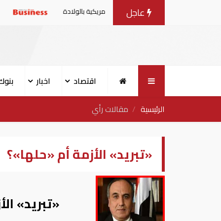
عاجل
 الحد من منح الجنسية الأمريكية بالولادة
ترامب يوقّع أوام
اقتصاد
اخبار
بنوك
الرئيسية
مقالات رأي
«تبريد» الأزمة أم «حلها»؟
«تبريد» الأ