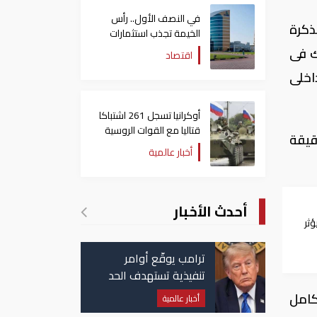
في النصف الأول.. رأس
ذكرة
الخيمة تجذب استثمارات
تتجاوز 771 مليون درهم
ك فى
اقتصاد
اخلى
أوكرانيا تسجل 261 اشتباكا
قتاليا مع القوات الروسية
قيقة
أخبار عالمية
أحدث الأخبار
ؤثر
سي
ترامب يوقّع أوامر
تنفيذية تستهدف الحد
من منح الجنسية
كامل
أخبار عالمية
الأمريكية بالولادة