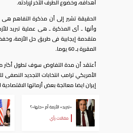
أهدافه، وخضوع الطرف الآخر لإرادته.
الحقيقة تشير إلى أن مذكرة التفاهم هى 
وأنها ـ أى المذكرة ـ هى عملية تبريد للأ
متقدمة إيجابية فى طريق حل الأزمة، وخفض
المقررة بـ 60 يوما.
الأمريكي ترامب انتخابات التجديد النصفى ل
إيران ايضا معالجة بعض أزماتها الاقتصادية ا
«تبريد» الأزمة أم «حلها»؟
مقالات رأي