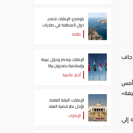
بلومبرغ: الإمارات تتصدر
دول المنطقة في صادرات
النفط عبر مضيق هرمز
طاقة
جانب
الإمارات ومصر ودول عربية
وإسلامية يصدرون بيانا
مشتركا بشأن الانتهاكات
أخبار عالمية
الإسرائيلية في غزة
 أمس
ضيفة»
الإمارات: النيابة العامة
تؤجل نظر قضية العتاد
العسكري للسودان
الإمارات
 إلي