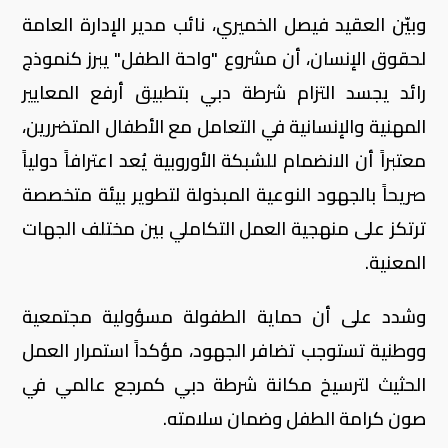
وبيّن العقيد فيصل الخميري، نائب مدير الإدارة العامة
لحقوق الإنسان، أن مشروع "واحة الطفل" يبرز كنموذج
رائد يجسد التزام شرطة دبي بتطبيق أرفع المعايير
المهنية والإنسانية في التعامل مع الأطفال المتضررين،
معتبراً أن الانضمام للشبكة الأوروبية يُعد اعترافاً دولياً
صريحاً بالجهود النوعية المبذولة لتطوير بيئة متخصصة
ترتكز على منهجية العمل التكاملي بين مختلف الجهات
المعنية.
وشدد على أن حماية الطفولة مسؤولية مجتمعية
ووطنية تستوجب تضافر الجهود، مؤكداً استمرار العمل
الحثيث لترسيخ مكانة شرطة دبي كمرجع عالمي في
صون كرامة الطفل وضمان سلامته.