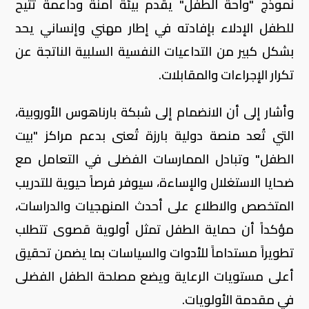
نموذج "واحة الطفل" يقدم بيئة آمنة وداعمة تتيح
للطفل الإدلاء بإفادته في إطار مهني وإنساني يحد
بشكل كبير من التداعيات النفسية السلبية الناتجة عن
تكرار الإجراءات والمقابلات.
وأشار إلى أن الانضمام إلى شبكة بارناهوس الأوروبية،
التي تُعد منصة دولية بارزة تُعنى بدعم مراكز "بيت
الطفل" وتبادل الممارسات الفضلى في التعامل مع
ضحايا الاستغلال والإساءة، سيوفر فرصاً حيوية للتدريب
المتخصص والاطلاع على أحدث المنهجيات والدراسات،
مؤكداً أن حماية الطفل تمثل أولوية قصوى تتطلب
تطويراً مستداماً للأدوات والسياسات بما يضمن تحقيق
أعلى مستويات الرعاية ويضع مصلحة الطفل الفضلى
في مقدمة الأولويات.